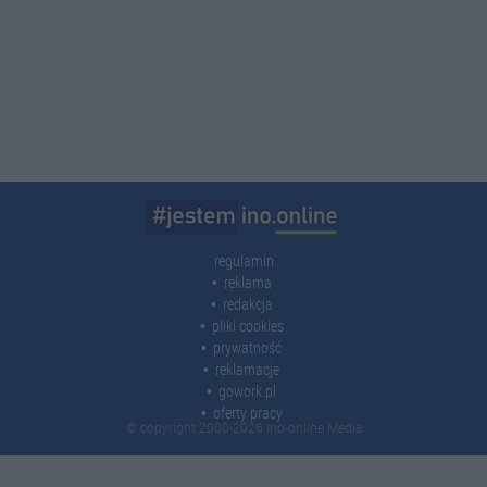
regulamin
reklama
redakcja
pliki cookies
prywatność
reklamacje
gowork.pl
oferty pracy
© copyright 2000-2026 Ino-online Media