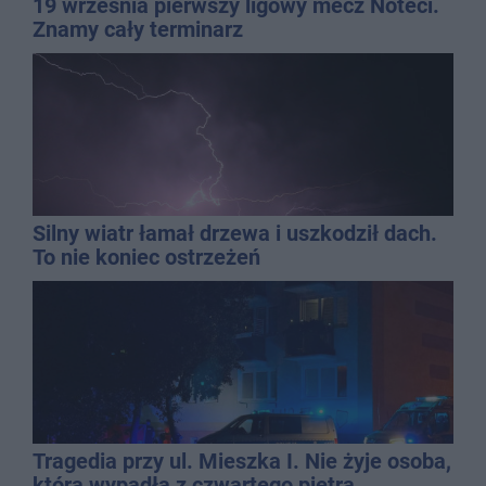
19 września pierwszy ligowy mecz Noteci.
Znamy cały terminarz
Silny wiatr łamał drzewa i uszkodził dach.
To nie koniec ostrzeżeń
Tragedia przy ul. Mieszka I. Nie żyje osoba,
która wypadła z czwartego piętra