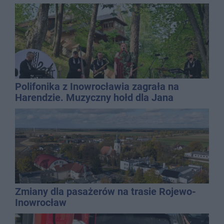
Polifonika z Inowrocławia zagrała na
Harendzie. Muzyczny hołd dla Jana
Kasprowicza
Zmiany dla pasażerów na trasie Rojewo-
Inowrocław