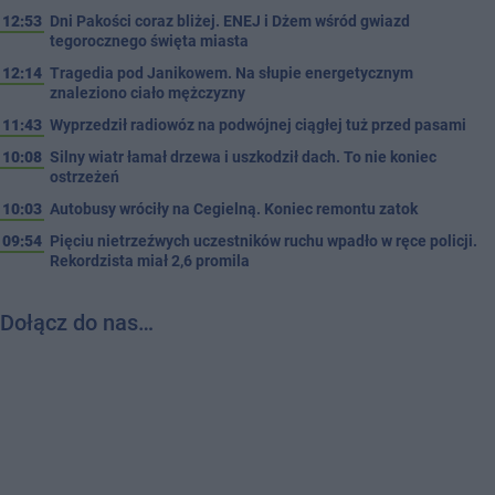
12:53
Dni Pakości coraz bliżej. ENEJ i Dżem wśród gwiazd
tegorocznego święta miasta
12:14
Tragedia pod Janikowem. Na słupie energetycznym
znaleziono ciało mężczyzny
11:43
Wyprzedził radiowóz na podwójnej ciągłej tuż przed pasami
10:08
Silny wiatr łamał drzewa i uszkodził dach. To nie koniec
ostrzeżeń
10:03
Autobusy wróciły na Cegielną. Koniec remontu zatok
09:54
Pięciu nietrzeźwych uczestników ruchu wpadło w ręce policji.
Rekordzista miał 2,6 promila
Dołącz do nas…