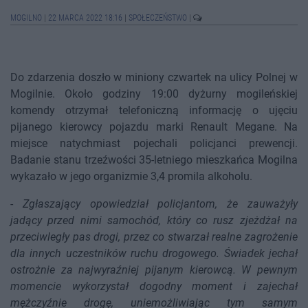
MOGILNO
|
22 MARCA 2022 18:16
|
SPOŁECZEŃSTWO
|
Do zdarzenia doszło w miniony czwartek na ulicy Polnej w
Mogilnie. Około godziny 19:00 dyżurny mogileńskiej
komendy otrzymał telefoniczną informację o ujęciu
pijanego kierowcy pojazdu marki Renault Megane. Na
miejsce natychmiast pojechali policjanci prewencji.
Badanie stanu trzeźwości 35-letniego mieszkańca Mogilna
wykazało w jego organizmie 3,4 promila alkoholu.
-
Zgłaszający opowiedział policjantom, że zauważyły
jadący przed nimi samochód, który co rusz zjeżdżał na
przeciwległy pas drogi, przez co stwarzał realne zagrożenie
dla innych uczestników ruchu drogowego. Świadek jechał
ostrożnie za najwyraźniej pijanym kierowcą. W pewnym
momencie wykorzystał dogodny moment i zajechał
mężczyźnie drogę, uniemożliwiając tym samym