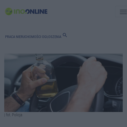
men
search
PRACA
NIERUCHOMOŚCI
OGŁOSZENIA
| fot. Policja