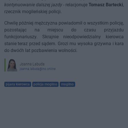
kontynuowanie dalszej jazdy
- relacjonuje
Tomasz Bartecki
,
rzecznik mogileńskiej policji.
Chwilę później mężczyzna powiadomił o wszystkim policję,
pozostając na miejscu do czasu przyjazdu
funkcjonariuszy. Skrajnie nieodpowiedzialny kierowca
stanie teraz przed sądem. Grozi mu wysoka grzywna i kara
do dwóćh lat pozbawienia wolności.
Joanna Labuda
joanna.labuda@ino.online
pijany kierowca
policja mogilno
mogilno