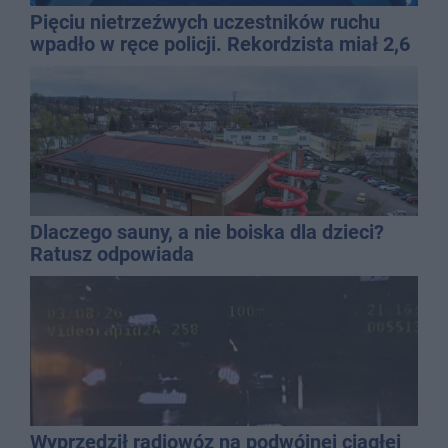
Pięciu nietrzeźwych uczestników ruchu
wpadło w ręce policji. Rekordzista miał 2,6
promila
Dlaczego sauny, a nie boiska dla dzieci?
Ratusz odpowiada
Wyprzedził radiowóz na podwójnej ciągłej