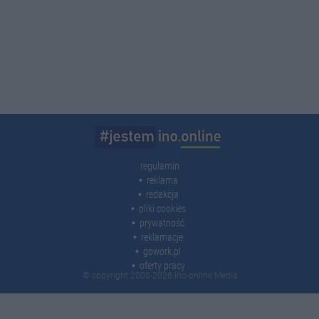
regulamin
reklama
redakcja
pliki cookies
prywatność
reklamacje
gowork.pl
oferty pracy
© copyright 2000-2026 Ino-online Media