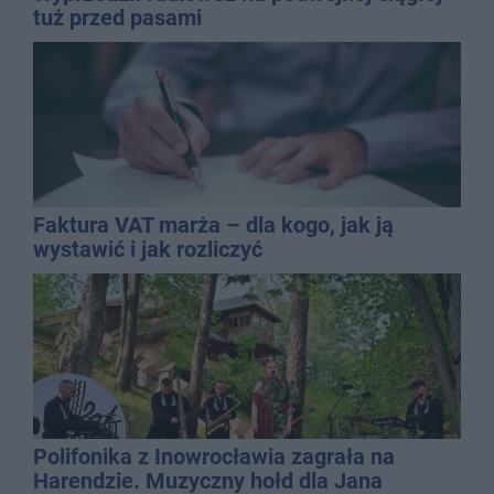
tuż przed pasami
Faktura VAT marża – dla kogo, jak ją
wystawić i jak rozliczyć
Polifonika z Inowrocławia zagrała na
Harendzie. Muzyczny hołd dla Jana