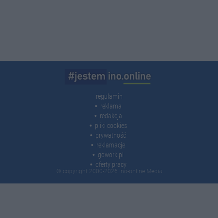
regulamin
reklama
redakcja
pliki cookies
prywatność
reklamacje
gowork.pl
oferty pracy
© copyright 2000-2026 Ino-online Media