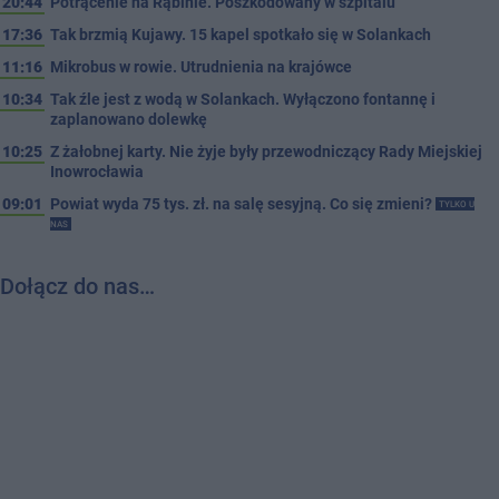
20:44
Potrącenie na Rąbinie. Poszkodowany w szpitalu
17:36
Tak brzmią Kujawy. 15 kapel spotkało się w Solankach
11:16
Mikrobus w rowie. Utrudnienia na krajówce
10:34
Tak źle jest z wodą w Solankach. Wyłączono fontannę i
zaplanowano dolewkę
10:25
Z żałobnej karty. Nie żyje były przewodniczący Rady Miejskiej
Inowrocławia
09:01
Powiat wyda 75 tys. zł. na salę sesyjną. Co się zmieni?
TYLKO U
NAS
Dołącz do nas…