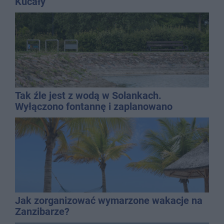
Kucały
Tak źle jest z wodą w Solankach.
Wyłączono fontannę i zaplanowano
dolewkę
Jak zorganizować wymarzone wakacje na
Zanzibarze?