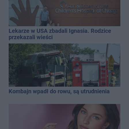
Lekarze w USA zbadali Ignasia. Rodzice
przekazali wieści
Kombajn wpadł do rowu, są utrudnienia