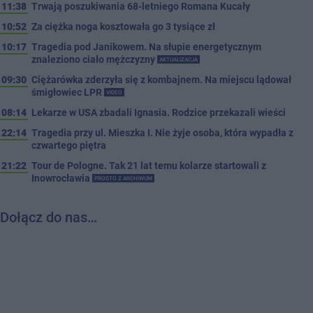
11:38
Trwają poszukiwania 68-letniego Romana Kucały
10:52
Za ciężka noga kosztowała go 3 tysiące zł
10:17
Tragedia pod Janikowem. Na słupie energetycznym
znaleziono ciało mężczyzny
AKTUALIZACJA
09:30
Ciężarówka zderzyła się z kombajnem. Na miejscu lądował
śmigłowiec LPR
VIDEO
08:14
Lekarze w USA zbadali Ignasia. Rodzice przekazali wieści
22:14
Tragedia przy ul. Mieszka I. Nie żyje osoba, która wypadła z
czwartego piętra
21:22
Tour de Pologne. Tak 21 lat temu kolarze startowali z
Inowrocławia
PROSTO Z ARCHIWUM
Dołącz do nas…