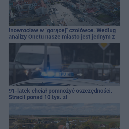
Inowrocław w "gorącej" czołówce. Według
analizy Onetu nasze miasto jest jednym z
najbardziej narażonych na upały
91-latek chciał pomnożyć oszczędności.
Stracił ponad 10 tys. zł