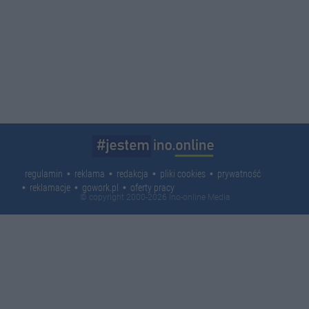
regulamin
reklama
redakcja
pliki cookies
prywatność
reklamacje
gowork.pl
oferty pracy
© copyright 2000-2026 Ino-online Media