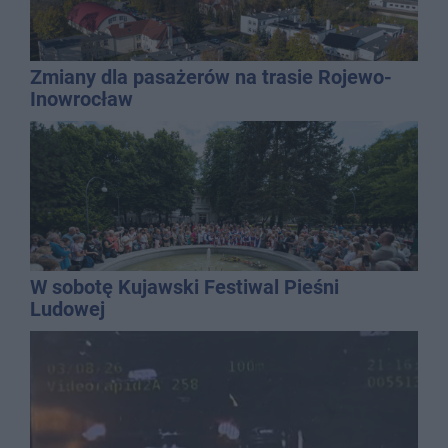
Zmiany dla pasażerów na trasie Rojewo-
Inowrocław
W sobotę Kujawski Festiwal Pieśni
Ludowej