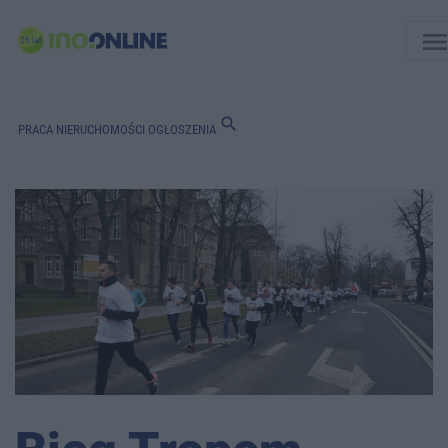
men
search
PRACA
NIERUCHOMOŚCI
OGŁOSZENIA