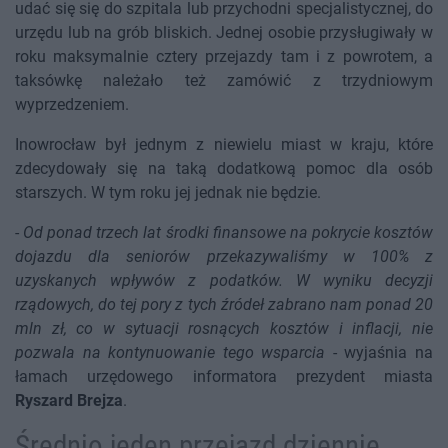
udać się się do szpitala lub przychodni specjalistycznej, do
urzędu lub na grób bliskich. Jednej osobie przysługiwały w
roku maksymalnie cztery przejazdy tam i z powrotem, a
taksówkę należało też zamówić z trzydniowym
wyprzedzeniem.
Inowrocław był jednym z niewielu miast w kraju, które
zdecydowały się na taką dodatkową pomoc dla osób
starszych. W tym roku jej jednak nie będzie.
-
Od ponad trzech lat środki finansowe na pokrycie kosztów
dojazdu dla seniorów przekazywaliśmy w 100% z
uzyskanych wpływów z podatków. W wyniku decyzji
rządowych, do tej pory z tych źródeł zabrano nam ponad 20
mln zł, co w sytuacji rosnących kosztów i inflacji, nie
pozwala na kontynuowanie tego wsparcia
- wyjaśnia na
łamach urzędowego informatora prezydent miasta
Ryszard Brejza
.
Średnio jeden przejazd dziennie