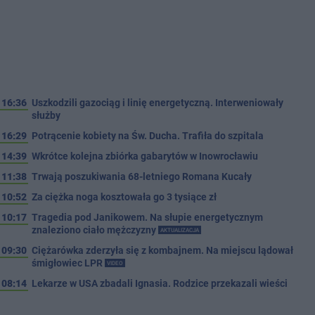
16:36
Uszkodzili gazociąg i linię energetyczną. Interweniowały
służby
16:29
Potrącenie kobiety na Św. Ducha. Trafiła do szpitala
14:39
Wkrótce kolejna zbiórka gabarytów w Inowrocławiu
11:38
Trwają poszukiwania 68-letniego Romana Kucały
10:52
Za ciężka noga kosztowała go 3 tysiące zł
10:17
Tragedia pod Janikowem. Na słupie energetycznym
znaleziono ciało mężczyzny
AKTUALIZACJA
09:30
Ciężarówka zderzyła się z kombajnem. Na miejscu lądował
śmigłowiec LPR
VIDEO
08:14
Lekarze w USA zbadali Ignasia. Rodzice przekazali wieści