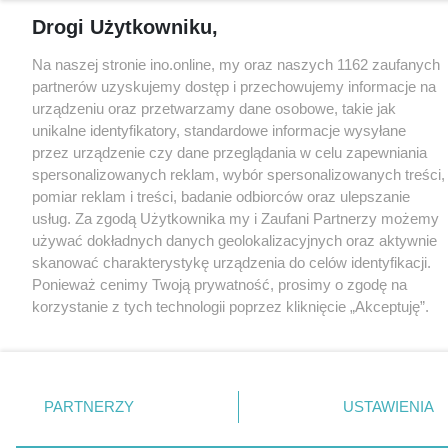
Drogi Użytkowniku,
Na naszej stronie ino.online, my oraz naszych 1162 zaufanych
partnerów uzyskujemy dostęp i przechowujemy informacje na
urządzeniu oraz przetwarzamy dane osobowe, takie jak
unikalne identyfikatory, standardowe informacje wysyłane
przez urządzenie czy dane przeglądania w celu zapewniania
spersonalizowanych reklam, wybór spersonalizowanych treści,
pomiar reklam i treści, badanie odbiorców oraz ulepszanie
usług. Za zgodą Użytkownika my i Zaufani Partnerzy możemy
używać dokładnych danych geolokalizacyjnych oraz aktywnie
skanować charakterystykę urządzenia do celów identyfikacji.
Ponieważ cenimy Twoją prywatność, prosimy o zgodę na
korzystanie z tych technologii poprzez kliknięcie „Akceptuję”.
Zgoda jest dobrowolna i zawsze możesz ją zmienić/wycofać
klikając przycisk ustawień prywatności znajdujący się w lewym
dolnym rogu strony
. Niektóre rodzaje przetwarzania danych
nie wymagają zgody użytkownika, ale masz prawo sprzeciwić
PARTNERZY
USTAWIENIA
się takiemu przetwarzaniu. Preferencje będą miały
zastosowania tylko na tej witrynie.