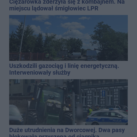
Ciężarówka zderzyła się z kombajnem. Na
miejscu lądował śmigłowiec LPR
Uszkodzili gazociąg i linię energetyczną.
Interweniowały służby
Duże utrudnienia na Dworcowej. Dwa pasy
blokowała przyczepa od ciągnika