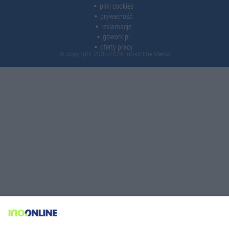
pliki cookies
prywatność
reklamacje
gowork.pl
oferty pracy
© copyright 2000-2026 Ino-online Media