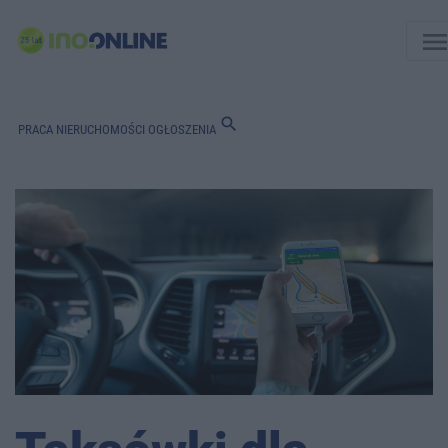
men
search
PRACA
NIERUCHOMOŚCI
OGŁOSZENIA