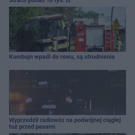
Stracił ponad 10 tys. zł
Kombajn wpadł do rowu, są utrudnienia
Wyprzedził radiowóz na podwójnej ciągłej
tuż przed pasami