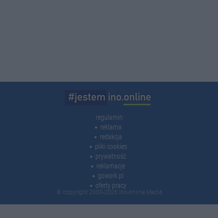
regulamin
reklama
redakcja
pliki cookies
prywatność
reklamacje
gowork.pl
oferty pracy
© copyright 2000-2026 Ino-online Media