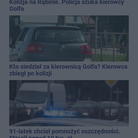
Kolizja na Rąbinie. Policja szuka kierowcy
Golfa
Kto siedział za kierownicą Golfa? Kierowca
zbiegł po kolizji
91-latek chciał pomnożyć oszczędności.