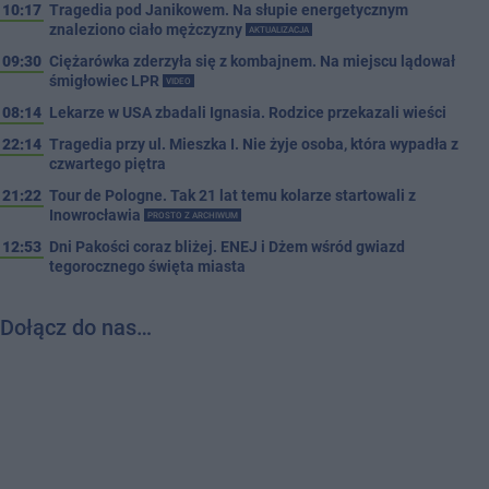
10:17
Tragedia pod Janikowem. Na słupie energetycznym
znaleziono ciało mężczyzny
AKTUALIZACJA
09:30
Ciężarówka zderzyła się z kombajnem. Na miejscu lądował
śmigłowiec LPR
VIDEO
08:14
Lekarze w USA zbadali Ignasia. Rodzice przekazali wieści
22:14
Tragedia przy ul. Mieszka I. Nie żyje osoba, która wypadła z
czwartego piętra
21:22
Tour de Pologne. Tak 21 lat temu kolarze startowali z
Inowrocławia
PROSTO Z ARCHIWUM
12:53
Dni Pakości coraz bliżej. ENEJ i Dżem wśród gwiazd
tegorocznego święta miasta
Dołącz do nas…