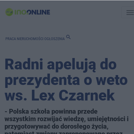
men
search
PRACA
NIERUCHOMOŚCI
OGŁOSZENIA
Radni apelują do
prezydenta o weto
ws. Lex Czarnek
- Polska szkoła powinna przede
wszystkim rozwijać wiedzę, umiejętności i
przygotowywać do dorosłego życia,
natomiast zmiany zaproponowane przez