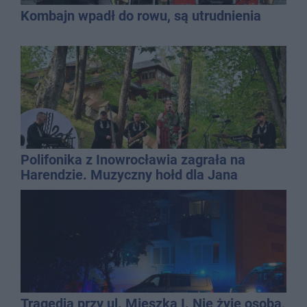
Kombajn wpadł do rowu, są utrudnienia
Polifonika z Inowrocławia zagrała na
Harendzie. Muzyczny hołd dla Jana
Kasprowicza
Tragedia przy ul. Mieszka I. Nie żyje osoba,