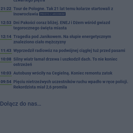
21:22
Tour de Pologne. Tak 21 lat temu kolarze startowali z
Inowrocławia
PROSTO Z ARCHIWUM
12:53
Dni Pakości coraz bliżej. ENEJ i Dżem wśród gwiazd
tegorocznego święta miasta
12:14
Tragedia pod Janikowem. Na słupie energetycznym
znaleziono ciało mężczyzny
11:43
Wyprzedził radiowóz na podwójnej ciągłej tuż przed pasami
10:08
Silny wiatr łamał drzewa i uszkodził dach. To nie koniec
ostrzeżeń
10:03
Autobusy wróciły na Cegielną. Koniec remontu zatok
09:54
Pięciu nietrzeźwych uczestników ruchu wpadło w ręce policji.
Rekordzista miał 2,6 promila
Dołącz do nas…