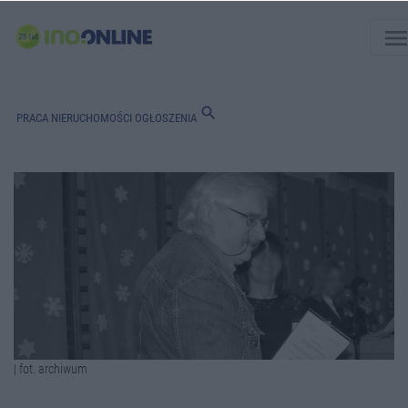
men
search
PRACA
NIERUCHOMOŚCI
OGŁOSZENIA
| fot. archiwum