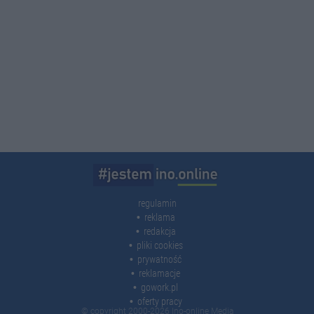
regulamin
reklama
redakcja
pliki cookies
prywatność
reklamacje
gowork.pl
oferty pracy
© copyright 2000-2026 Ino-online Media