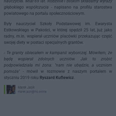
nauczyciel. Miał 69 lat. Rodzinie i bliskim składamy wyrazy
głębokiego współczucia
- napisano na profilu starostwa
powiatowego na portalu społecznościowym.
Były nauczyciel Szkoły Podstawowej im. Ewarysta
Estkowskiego w Pakości, w której spędził 25 lat, już jako
radny, m.in. wspierał uczniów placówki przekazując część
swojej diety w postaci specjalnych grantów.
-
Te granty obiecałem w kampanii wyborczej. Mówiłem, że
będę wspierał zdolnych uczniów. Jak to zrobić
podpowiedziała mi żona: "nam nie ubędzie, a uczniom
pomoże"
- mówił w rozmowie z naszym portalem w
styczniu 2019 roku
Ryszard Kuflewicz
.
Marek Jasik
marek.jasik@ino.online