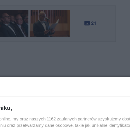
photo_size_select_actual
21
niku,
o.online, my oraz naszych 1162 zaufanych partnerów uzyskujemy dos
niu oraz przetwarzamy dane osobowe, takie jak unikalne identyfikat