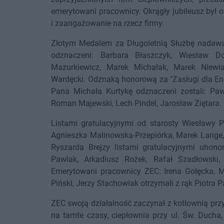
emerytowani pracownicy. Okrągły jubileusz był
i zaangażowanie na rzecz firmy.
Złotym Medalem za Długoletnią Służbę nadawa
odznaczeni: Barbara Błaszczyk, Wiesław Do
Mazurkiewicz, Marek Michalak, Marek Niewia
Wardęcki. Odznaką honorową za "Zasługi dla En
Pana Michała Kurtykę odznaczeni zostali: Paw
Roman Majewski, Lech Pindel, Jarosław Ziętara.
Listami gratulacyjnymi od starosty Wiesławy P
Agnieszka Malinowska-Przepiórka, Marek Lange,
Ryszarda Brejzy listami gratulacyjnymi uhonor
Pawlak, Arkadiusz Rożek, Rafał Szadłowski
Emerytowani pracownicy ZEC: Irena Gołęcka, Ma
Piński, Jerzy Stachowiak otrzymali z rąk Piotra 
ZEC swoją działalność zaczynał z kotłownią przy
na tamte czasy, ciepłownia przy ul. Św. Ducha