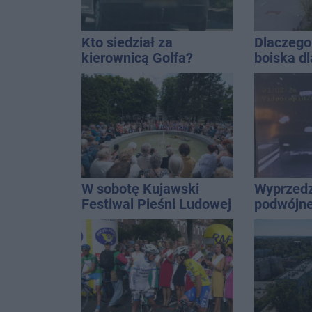
Kto siedział za
Dlaczego 
kierownicą Golfa?
boiska dl
Kierowca zbiegł po
Ratusz o
kolizji
W sobotę Kujawski
Wyprzedz
Festiwal Pieśni Ludowej
podwójnej
przed pa