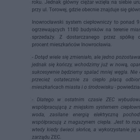
roku. Jednak główny ciężar wzięła na siebie u
przy ul. Torowej, gdzie obecnie znajduje się głów
Inowrocławski system ciepłowniczy to ponad 95
ogrzewających 1180 budynków na terenie mia
sprzedaży. Z dostarczanego przez spółkę 
procent mieszkańców Inowrocławia.
-
Dotąd wiele się zmieniało, ale jedno pozostaw
jednak się kończy, wchodzimy już w nową, opar
sukcesywnie będziemy spalać mniej węgla. Nie 
przecież ostatecznie za ciepło płacą odbi
mieszkańcach miasta i o środowisku
- powiedzia
-
Dlatego w ostatnim czasie ZEC wybudował
współpracującą z miejskim systemem ciepłowni
woda, zasilane energią elektryczną pocho
współpracują z magazynem ciepła. Jest to rozw
wtedy kiedy świeci słońce, a wykorzystanie jej
zarządu ZEC.