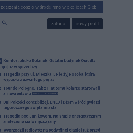
środę rano w okolicach Giebni koło Janikowa. Wówczas na słupie energetycznym odnaleziono ciało mężczyzny.
search
zaloguj
nowy profil
Komfort blisko Solanek. Ostatni budynek Osiedla
.
ego już w sprzedaży
4
Tragedia przy ul. Mieszka I. Nie żyje osoba, która
wypadła z czwartego piętra
2
Tour de Pologne. Tak 21 lat temu kolarze startowali
z Inowrocławia
PROSTO Z ARCHIWUM
3
Dni Pakości coraz bliżej. ENEJ i Dżem wśród gwiazd
tegorocznego święta miasta
4
Tragedia pod Janikowem. Na słupie energetycznym
znaleziono ciało mężczyzny
3
Wyprzedził radiowóz na podwójnej ciągłej tuż przed