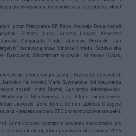
 okazją do wyróżnienia pracowników za szczególny wkład
nym przez Prezydenta RP Pana Andrzeja Dudę zostali
mański, Elżbieta Linka, Andrzej Łapacz, Krzysztof
domski, Małgorzata Pindel, Zbigniew Pochocki, Jan
ergetyki" nadawaną przez Ministra Klimatu i Środowiska
eł Batkowski, Włodzimierz Głowacki, Mirosław Gralak,
awłowskiej uhonorowani zostali: Krzysztof Dorywalski,
 Jarosław Palinowski, Maria Szymańska. Od prezydenta
owani zostali: Anita Błażek, Agnieszka Mierzejewska-
, Włodzimierz Marchwiński oraz Adam Tomaszewski.
rian Jaworski, Zofia Konik, Roman Lipiński, Grzegorz
Pawlaka - prezesa zarządu ZEC okolicznościowe statuetki.
 ul. Armii Krajowej, następnie powstała nowoczesna, jak
, z czterema kotłami, która pracowała do czerwca 2015