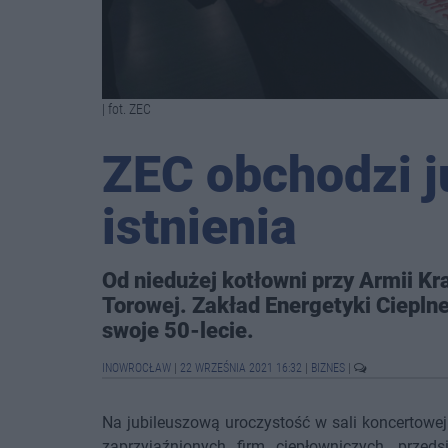
| fot. ZEC
ZEC obchodzi j
istnienia
Od niedużej kotłowni przy Armii Kr
Torowej. Zakład Energetyki Ciepln
swoje 50-lecie.
INOWROCŁAW
|
22 WRZEŚNIA 2021 16:32
|
BIZNES
|
Na jubileuszową uroczystość w sali koncertowej i
zaprzyjaźnionych firm ciepłowniczych, przed