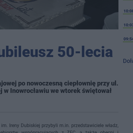
10:0
10:0
09:5
ubileusz 50-lecia
Doł
ajowej po nowoczesną ciepłownię przy ul.
ej w Inowrocławiu we wtorek świętował
m. Ireny Dubiskiej przybyli m.in. przedstawiciele władz,
siębiorstw wspópracujących z ZEC, a także obecni i