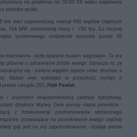
ruchomiona na przełomie lat 70/80 XX wieku ciepłownia
na siedziba spółki.
 km sieci ciepłowniczej, niemal 950 węzłów cieplnych
sta, 104 MW zamówionej mocy i 750 tys. GJ rocznej
ciepła systemowego codziennie korzysta ponad 50
ało niezmienne - kotły opalane miałem węglowym. Ta era
tą głównie o odnawialne źródła energii. Oznacza to, że
oszukujmy się - palenie węglem będzie coraz droższe, a
orcy. Należy więc wybiegać w przyszłość, myśląc o
ł prezes zarządu ZEC,
Piotr Pawlak
.
 i uruchomił eksperymentalną centralę hybrydową,
czym dzielnicy Mątwy. Dwie pompy ciepła powietrze -
dzącą z fotokonwersji promieniowania słonecznego
iązanie, pozwalające na pozyskiwanie energii cieplnej
 wtedy gdy jest na nią zapotrzebowanie
- dodaje prezes