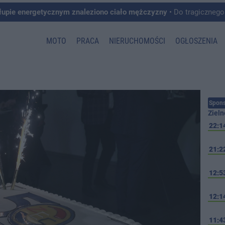
łupie energetycznym znaleziono ciało mężczyzny
• Do tragicznego zdarzenia doszło w 
MOTO
PRACA
NIERUCHOMOŚCI
OGŁOSZENIA
Spons
Zieln
22:1
21:2
12:5
12:1
11:4