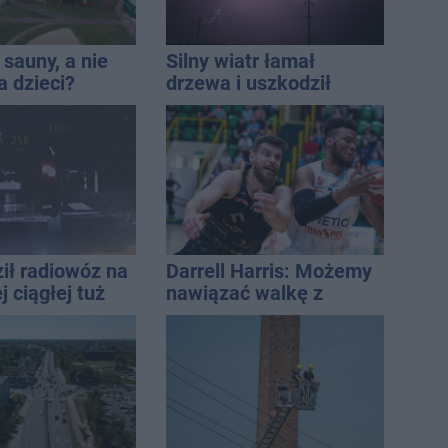
sauny, a nie
Silny wiatr łamał
a dzieci?
drzewa i uszkodził
dpowiada
dach. To nie koniec
ostrzeżeń
ił radiowóz na
Darrell Harris: Możemy
 ciągłej tuż
nawiązać walkę z
sami
każdym w tej lidze