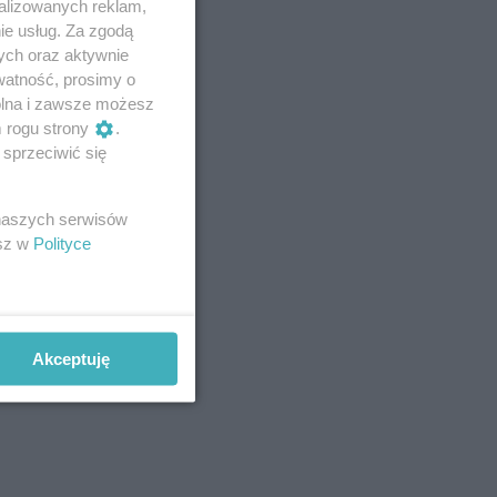
alizowanych reklam,
ie usług. Za zgodą
ych oraz aktywnie
watność, prosimy o
wolna i zawsze możesz
m rogu strony
.
sprzeciwić się
 naszych serwisów
esz w
Polityce
Akceptuję