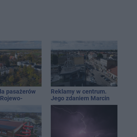
la pasażerów
Reklamy w centrum.
e Rojewo-
Jego zdaniem Marcin
aw
Wroński jest w błędzie
[akt.]