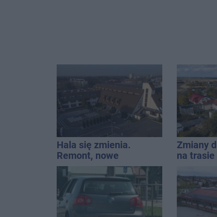
Hala się zmienia.
Zmiany d
Remont, nowe
na trasi
nagłośnienie, a przed
Inowrocł
wejściem stanie
QEMETICA ARENA