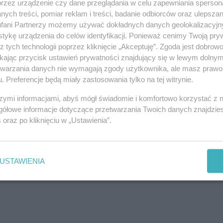
przez urządzenie czy dane przeglądania w celu zapewniania sperson
ych treści, pomiar reklam i treści, badanie odbiorców oraz ulepszan
fani Partnerzy możemy używać dokładnych danych geolokalizacyjn
tykę urządzenia do celów identyfikacji. Ponieważ cenimy Twoją pry
z tych technologii poprzez kliknięcie „Akceptuję”. Zgoda jest dobro
ikając przycisk ustawień prywatności znajdujący się w lewym dolny
etwarzania danych nie wymagają zgody użytkownika, ale masz prawo 
. Preferencje będą miały zastosowania tylko na tej witrynie.
szymi informacjami, abyś mógł świadomie i komfortowo korzystać z
gółowe informacje dotyczące przetwarzania Twoich danych znajdzi
j nas w Google News
s
oraz po kliknięciu w „Ustawienia”.
USTAWIENIA