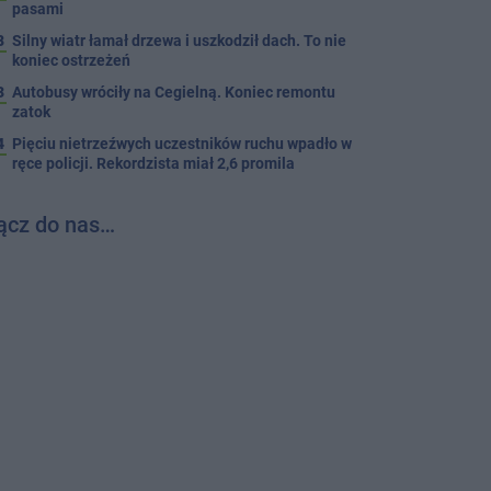
pasami
8
Silny wiatr łamał drzewa i uszkodził dach. To nie
koniec ostrzeżeń
3
Autobusy wróciły na Cegielną. Koniec remontu
zatok
4
Pięciu nietrzeźwych uczestników ruchu wpadło w
ręce policji. Rekordzista miał 2,6 promila
ącz do nas…