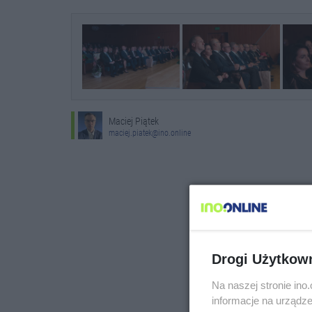
Maciej Piątek
maciej.piatek@ino.online
Drogi Użytkow
Na naszej stronie in
informacje na urządze