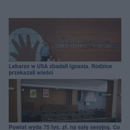
Lekarze w USA zbadali Ignasia. Rodzice
przekazali wieści
Powiat wyda 75 tys. zł. na salę sesyjną. Co