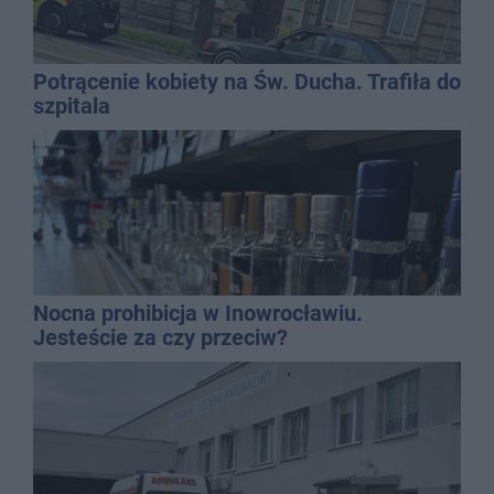
Potrącenie kobiety na Św. Ducha. Trafiła do
szpitala
Nocna prohibicja w Inowrocławiu.
Jesteście za czy przeciw?