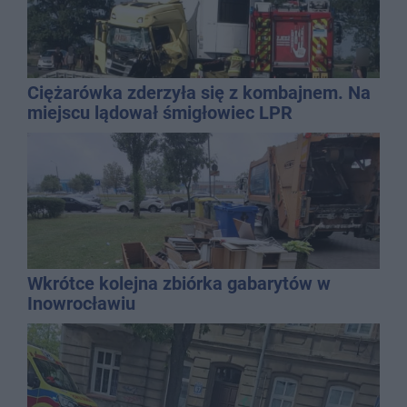
Ciężarówka zderzyła się z kombajnem. Na
miejscu lądował śmigłowiec LPR
Wkrótce kolejna zbiórka gabarytów w
Inowrocławiu