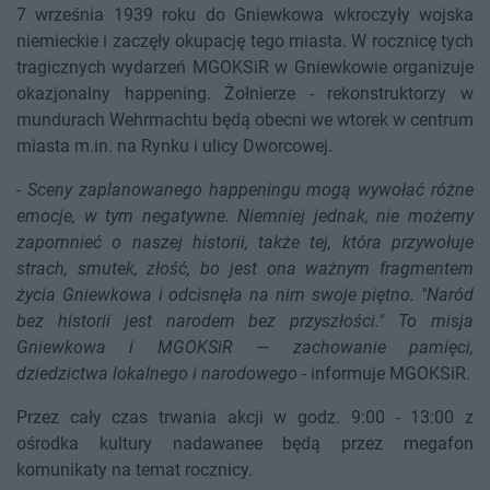
7 września 1939 roku do Gniewkowa wkroczyły wojska
niemieckie i zaczęły okupację tego miasta. W rocznicę tych
tragicznych wydarzeń MGOKSiR w Gniewkowie organizuje
okazjonalny happening. Żołnierze - rekonstruktorzy w
mundurach Wehrmachtu będą obecni we wtorek w centrum
miasta m.in. na Rynku i ulicy Dworcowej.
-
Sceny zaplanowanego happeningu mogą wywołać różne
emocje, w tym negatywne. Niemniej jednak, nie możemy
zapomnieć o naszej historii, także tej, która przywołuje
strach, smutek, złość, bo jest ona ważnym fragmentem
życia Gniewkowa i odcisnęła na nim swoje piętno. "Naród
bez historii jest narodem bez przyszłości." To misja
Gniewkowa i MGOKSiR — zachowanie pamięci,
dziedzictwa lokalnego i narodowego
- informuje MGOKSiR.
Przez cały czas trwania akcji w godz. 9:00 - 13:00 z
ośrodka kultury nadawanee będą przez megafon
komunikaty na temat rocznicy.