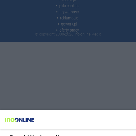
pliki cookies
prywatność
reklamacje
gowork.pl
oferty pracy
© copyright 2000-2026 Ino-online Media