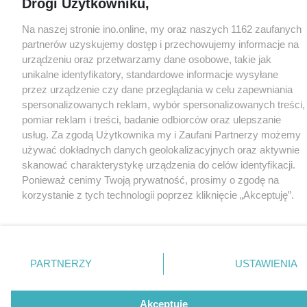
Drogi Użytkowniku,
Na naszej stronie ino.online, my oraz naszych 1162 zaufanych
partnerów uzyskujemy dostęp i przechowujemy informacje na
urządzeniu oraz przetwarzamy dane osobowe, takie jak
unikalne identyfikatory, standardowe informacje wysyłane
przez urządzenie czy dane przeglądania w celu zapewniania
spersonalizowanych reklam, wybór spersonalizowanych treści,
pomiar reklam i treści, badanie odbiorców oraz ulepszanie
usług. Za zgodą Użytkownika my i Zaufani Partnerzy możemy
używać dokładnych danych geolokalizacyjnych oraz aktywnie
skanować charakterystykę urządzenia do celów identyfikacji.
Ponieważ cenimy Twoją prywatność, prosimy o zgodę na
korzystanie z tych technologii poprzez kliknięcie „Akceptuję”.
Zgoda jest dobrowolna i zawsze możesz ją zmienić/wycofać
klikając przycisk ustawień prywatności znajdujący się w lewym
dolnym rogu strony
. Niektóre rodzaje przetwarzania danych
nie wymagają zgody użytkownika, ale masz prawo sprzeciwić
PARTNERZY
USTAWIENIA
się takiemu przetwarzaniu. Preferencje będą miały
zastosowania tylko na tej witrynie.
Akceptuję