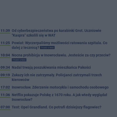
11:39
Od cyberbezpieczeństwa po karabinki Grot. Uczniowie
"Kaspra" szkolili się w WAT
11:25
Powiat: Wyczerpaliśmy możliwości ratowania szpitala. Co
dalej z lecznicą?
TYLKO U NAS
10:04
Nocna prohibicja w Inowrocławiu. Jesteście za czy przeciw?
TYLKO U NAS
09:34
Nadal trwają poszukiwania mieszkańca Pakości
09:19
Zakazy ich nie zatrzymały. Policjanci zatrzymali trzech
kierowców
17:02
Inowrocław. Zderzenie motocykla i samochodu osobowego
11:36
Netflix pokazuje Polskę z 1670 roku. A jak wtedy wyglądał
Inowrocław?
07:00
Test: Opel Grandland. Co potrafi dzisiejszy flagowiec?