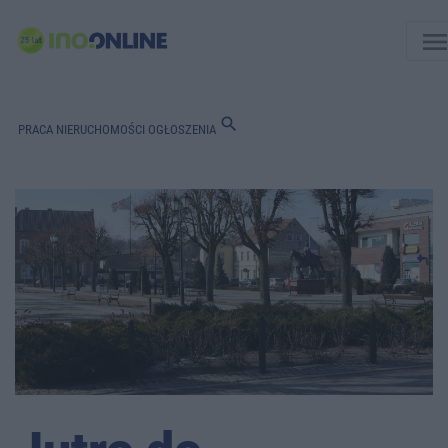
men
search
PRACA
NIERUCHOMOŚCI
OGŁOSZENIA