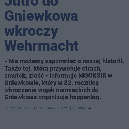
Jutro do
Gniewkowa
wkroczy
Wehrmacht
- Nie możemy zapomnieć o naszej historii.
Także tej, która przywołuje strach,
smutek, złość - informuje MGOKSiR w
Gniewkowie, który w 82. rocznicę
wkroczenia wojsk niemieckich do
Gniewkowa organizuje happening.
GNIEWKOWO.ONLINE
|
6 WRZEŚNIA 2021 12:59
|
HISTORIA
|