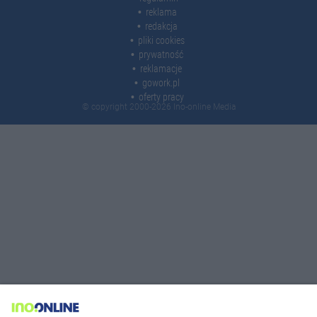
reklama
redakcja
pliki cookies
prywatność
reklamacje
gowork.pl
oferty pracy
© copyright 2000-2026 Ino-online Media