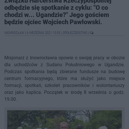
Związku Harcerstwa Rzeczypospolitej
odbędzie się spotkanie z cyklu: "O co
chodzi w... Ugandzie?" Jego gościem
będzie ojciec Wojciech Pawłowski.
INOWROCŁAW
|
6 WRZEŚNIA 2021 10:55
|
SPOŁECZEŃSTWO
|
Misjonarz z Inowrocławia opowie o swojej pracy w obozie
dla uchodźców z Sudanu Południowego w Ugandzie.
Podczas spotkania będą zbierane fundusze na budowę
centrum formacyjnego, które ma służyć jako miejsce
formacji, spotkań, szkoleń pracowników i wolontariuszy
oraz jako kaplica. Początek w środę 8 września o godz.
19.00.