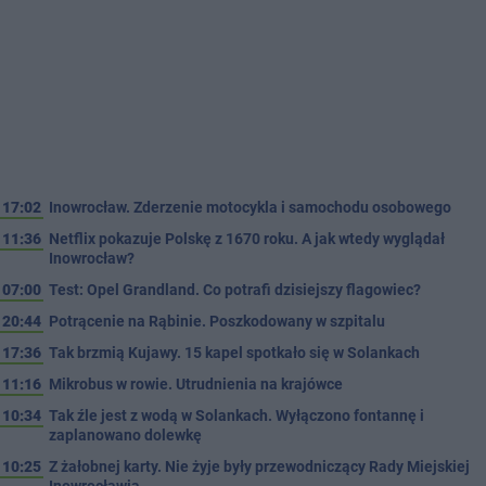
17:02
Inowrocław. Zderzenie motocykla i samochodu osobowego
11:36
Netflix pokazuje Polskę z 1670 roku. A jak wtedy wyglądał
Inowrocław?
07:00
Test: Opel Grandland. Co potrafi dzisiejszy flagowiec?
20:44
Potrącenie na Rąbinie. Poszkodowany w szpitalu
17:36
Tak brzmią Kujawy. 15 kapel spotkało się w Solankach
11:16
Mikrobus w rowie. Utrudnienia na krajówce
10:34
Tak źle jest z wodą w Solankach. Wyłączono fontannę i
zaplanowano dolewkę
10:25
Z żałobnej karty. Nie żyje były przewodniczący Rady Miejskiej
Inowrocławia