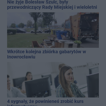
Nie żyje Bolesław Szulc, były
przewodniczący Rady Miejskiej i wieloletni
dyrektor SP 14
Wkrótce kolejna zbiórka gabarytów w
Inowrocławiu
4 sygnały, że powinieneś zrobić kurs