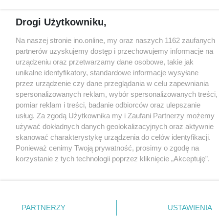
Drogi Użytkowniku,
Na naszej stronie ino.online, my oraz naszych 1162 zaufanych
partnerów uzyskujemy dostęp i przechowujemy informacje na
urządzeniu oraz przetwarzamy dane osobowe, takie jak
unikalne identyfikatory, standardowe informacje wysyłane
przez urządzenie czy dane przeglądania w celu zapewniania
spersonalizowanych reklam, wybór spersonalizowanych treści,
pomiar reklam i treści, badanie odbiorców oraz ulepszanie
usług. Za zgodą Użytkownika my i Zaufani Partnerzy możemy
używać dokładnych danych geolokalizacyjnych oraz aktywnie
skanować charakterystykę urządzenia do celów identyfikacji.
Ponieważ cenimy Twoją prywatność, prosimy o zgodę na
korzystanie z tych technologii poprzez kliknięcie „Akceptuję”.
Zgoda jest dobrowolna i zawsze możesz ją zmienić/wycofać
klikając przycisk ustawień prywatności znajdujący się w lewym
dolnym rogu strony
. Niektóre rodzaje przetwarzania danych
nie wymagają zgody użytkownika, ale masz prawo sprzeciwić
PARTNERZY
USTAWIENIA
się takiemu przetwarzaniu. Preferencje będą miały