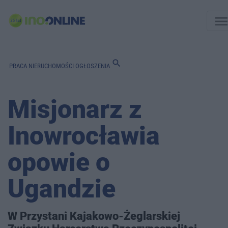
men
search
PRACA
NIERUCHOMOŚCI
OGŁOSZENIA
Misjonarz z
Inowrocławia
opowie o
Ugandzie
W Przystani Kajakowo-Żeglarskiej