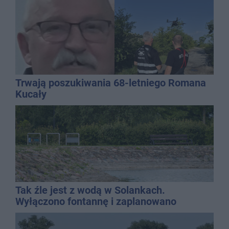
Trwają poszukiwania 68-letniego Romana
Kucały
Tak źle jest z wodą w Solankach.
Wyłączono fontannę i zaplanowano
dolewkę