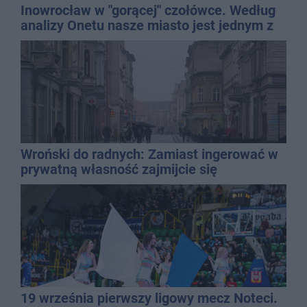
Inowrocław w "gorącej" czołówce. Według
analizy Onetu nasze miasto jest jednym z
najbardziej narażonych na upały
Wroński do radnych: Zamiast ingerować w
prywatną własność zajmijcie się
gospodarką
19 września pierwszy ligowy mecz Noteci.