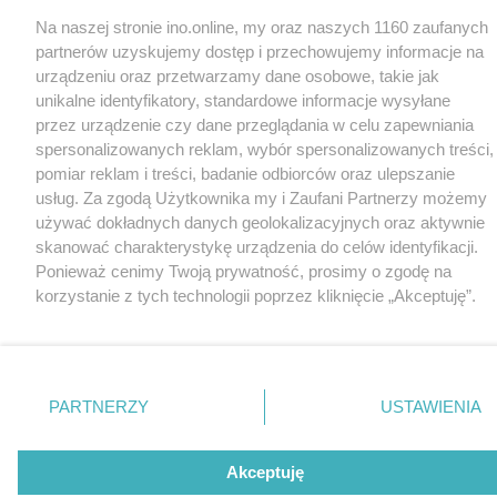
Na naszej stronie ino.online, my oraz naszych 1160 zaufanych
partnerów uzyskujemy dostęp i przechowujemy informacje na
urządzeniu oraz przetwarzamy dane osobowe, takie jak
unikalne identyfikatory, standardowe informacje wysyłane
przez urządzenie czy dane przeglądania w celu zapewniania
spersonalizowanych reklam, wybór spersonalizowanych treści,
pomiar reklam i treści, badanie odbiorców oraz ulepszanie
usług. Za zgodą Użytkownika my i Zaufani Partnerzy możemy
używać dokładnych danych geolokalizacyjnych oraz aktywnie
skanować charakterystykę urządzenia do celów identyfikacji.
Ponieważ cenimy Twoją prywatność, prosimy o zgodę na
korzystanie z tych technologii poprzez kliknięcie „Akceptuję”.
Zgoda jest dobrowolna i zawsze możesz ją zmienić/wycofać
klikając przycisk ustawień prywatności znajdujący się w lewym
dolnym rogu strony
. Niektóre rodzaje przetwarzania danych
nie wymagają zgody użytkownika, ale masz prawo sprzeciwić
PARTNERZY
USTAWIENIA
się takiemu przetwarzaniu. Preferencje będą miały
zastosowania tylko na tej witrynie.
Akceptuję
Zapoznaj się z poniższymi informacjami, abyś mógł świadomie