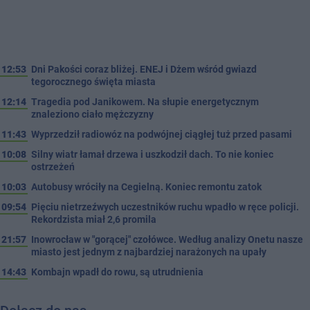
12:53
Dni Pakości coraz bliżej. ENEJ i Dżem wśród gwiazd
tegorocznego święta miasta
12:14
Tragedia pod Janikowem. Na słupie energetycznym
znaleziono ciało mężczyzny
11:43
Wyprzedził radiowóz na podwójnej ciągłej tuż przed pasami
10:08
Silny wiatr łamał drzewa i uszkodził dach. To nie koniec
ostrzeżeń
10:03
Autobusy wróciły na Cegielną. Koniec remontu zatok
09:54
Pięciu nietrzeźwych uczestników ruchu wpadło w ręce policji.
Rekordzista miał 2,6 promila
21:57
Inowrocław w "gorącej" czołówce. Według analizy Onetu nasze
miasto jest jednym z najbardziej narażonych na upały
14:43
Kombajn wpadł do rowu, są utrudnienia