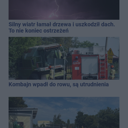
Silny wiatr łamał drzewa i uszkodził dach.
To nie koniec ostrzeżeń
Kombajn wpadł do rowu, są utrudnienia