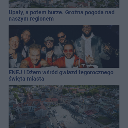
Upały, a potem burze. Groźna pogoda nad
naszym regionem
ENEJ i Dżem wśród gwiazd tegorocznego
święta miasta