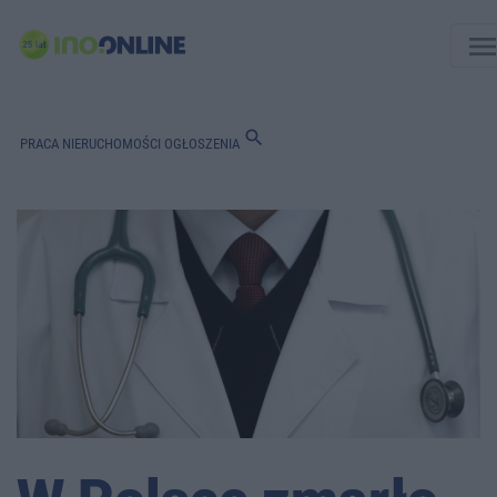
men
search
PRACA
NIERUCHOMOŚCI
OGŁOSZENIA