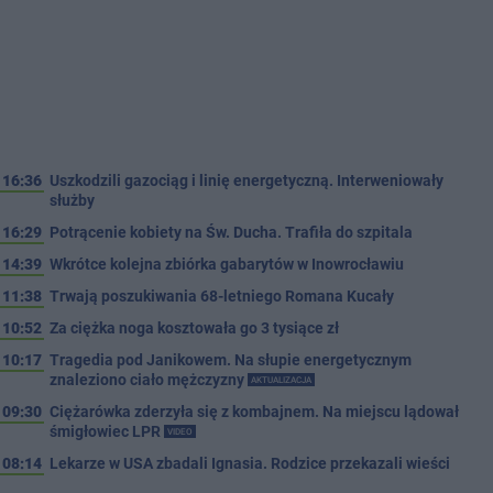
16:36
Uszkodzili gazociąg i linię energetyczną. Interweniowały
służby
16:29
Potrącenie kobiety na Św. Ducha. Trafiła do szpitala
14:39
Wkrótce kolejna zbiórka gabarytów w Inowrocławiu
11:38
Trwają poszukiwania 68-letniego Romana Kucały
10:52
Za ciężka noga kosztowała go 3 tysiące zł
10:17
Tragedia pod Janikowem. Na słupie energetycznym
znaleziono ciało mężczyzny
AKTUALIZACJA
09:30
Ciężarówka zderzyła się z kombajnem. Na miejscu lądował
śmigłowiec LPR
VIDEO
08:14
Lekarze w USA zbadali Ignasia. Rodzice przekazali wieści