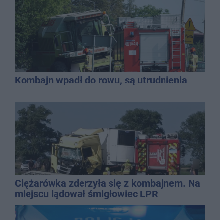
Kombajn wpadł do rowu, są utrudnienia
Ciężarówka zderzyła się z kombajnem. Na
miejscu lądował śmigłowiec LPR