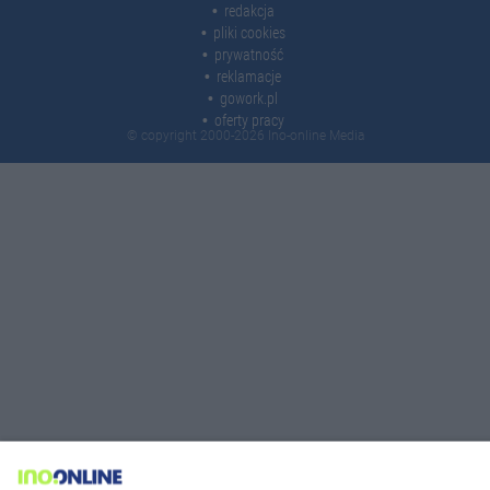
redakcja
pliki cookies
prywatność
reklamacje
gowork.pl
oferty pracy
© copyright 2000-2026 Ino-online Media