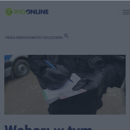
men
search
PRACA
NIERUCHOMOŚCI
OGŁOSZENIA