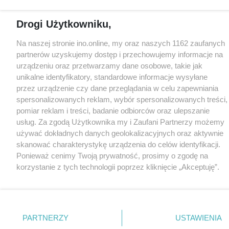
Drogi Użytkowniku,
Na naszej stronie ino.online, my oraz naszych 1162 zaufanych
partnerów uzyskujemy dostęp i przechowujemy informacje na
urządzeniu oraz przetwarzamy dane osobowe, takie jak
unikalne identyfikatory, standardowe informacje wysyłane
przez urządzenie czy dane przeglądania w celu zapewniania
spersonalizowanych reklam, wybór spersonalizowanych treści,
pomiar reklam i treści, badanie odbiorców oraz ulepszanie
usług. Za zgodą Użytkownika my i Zaufani Partnerzy możemy
używać dokładnych danych geolokalizacyjnych oraz aktywnie
skanować charakterystykę urządzenia do celów identyfikacji.
Ponieważ cenimy Twoją prywatność, prosimy o zgodę na
korzystanie z tych technologii poprzez kliknięcie „Akceptuję”.
Zgoda jest dobrowolna i zawsze możesz ją zmienić/wycofać
klikając przycisk ustawień prywatności znajdujący się w lewym
dolnym rogu strony
. Niektóre rodzaje przetwarzania danych
nie wymagają zgody użytkownika, ale masz prawo sprzeciwić
PARTNERZY
USTAWIENIA
się takiemu przetwarzaniu. Preferencje będą miały