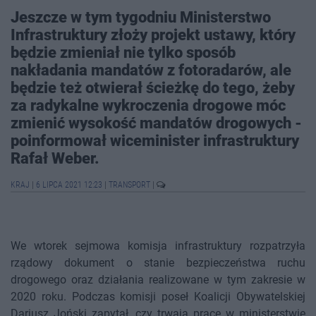
Jeszcze w tym tygodniu Ministerstwo
Infrastruktury złoży projekt ustawy, który
będzie zmieniał nie tylko sposób
nakładania mandatów z fotoradarów, ale
będzie też otwierał ścieżkę do tego, żeby
za radykalne wykroczenia drogowe móc
zmienić wysokość mandatów drogowych -
poinformował wiceminister infrastruktury
Rafał Weber.
KRAJ
|
6 LIPCA 2021 12:23
|
TRANSPORT
|
We wtorek sejmowa komisja infrastruktury rozpatrzyła
rządowy dokument o stanie bezpieczeństwa ruchu
drogowego oraz działania realizowane w tym zakresie w
2020 roku. Podczas komisji poseł Koalicji Obywatelskiej
Dariusz Joński zapytał, czy trwają prace w ministerstwie