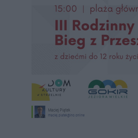
Maciej Piątek
maciej.piatek@ino.online