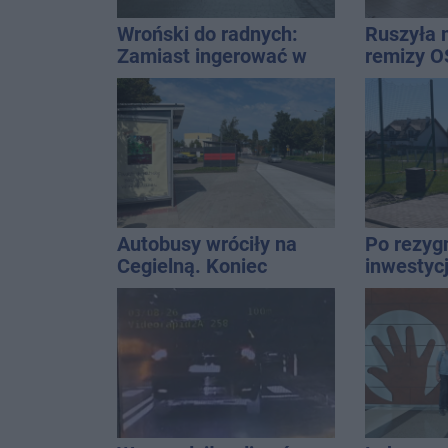
Wroński do radnych:
Ruszyła 
Zamiast ingerować w
remizy O
prywatną własność
zajmijcie się
gospodarką
Autobusy wróciły na
Po rezygn
Cegielną. Koniec
inwestyc
remontu zatok
do temat