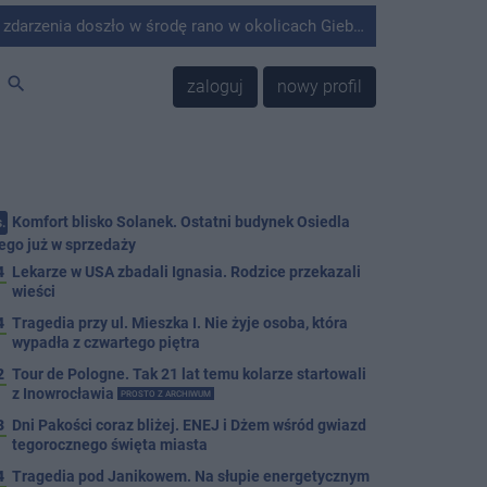
środę rano w okolicach Giebni koło Janikowa. Wówczas na słupie energetycznym odnaleziono ciało mężczyzny.
search
zaloguj
nowy profil
Komfort blisko Solanek. Ostatni budynek Osiedla
.
ego już w sprzedaży
4
Lekarze w USA zbadali Ignasia. Rodzice przekazali
wieści
4
Tragedia przy ul. Mieszka I. Nie żyje osoba, która
wypadła z czwartego piętra
2
Tour de Pologne. Tak 21 lat temu kolarze startowali
z Inowrocławia
PROSTO Z ARCHIWUM
3
Dni Pakości coraz bliżej. ENEJ i Dżem wśród gwiazd
tegorocznego święta miasta
4
Tragedia pod Janikowem. Na słupie energetycznym