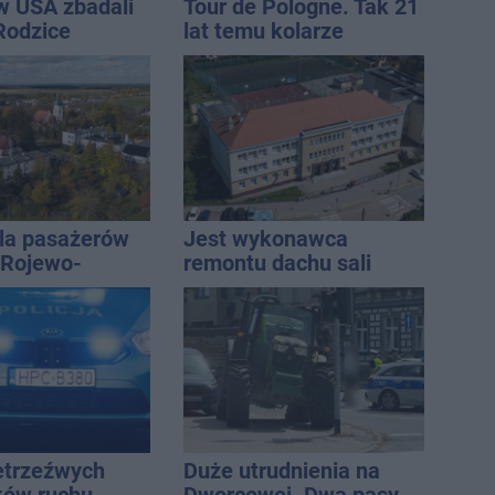
w USA zbadali
Tour de Pologne. Tak 21
 Rodzice
lat temu kolarze
i wieści
startowali z
Inowrocławia
la pasażerów
Jest wykonawca
e Rojewo-
remontu dachu sali
aw
gimastycznej
ietrzeźwych
Duże utrudnienia na