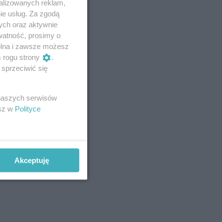
alizowanych reklam,
ie usług. Za zgodą
ych oraz aktywnie
watność, prosimy o
wolna i zawsze możesz
m rogu strony
.
sprzeciwić się
 naszych serwisów
esz w
Polityce
Akceptuję