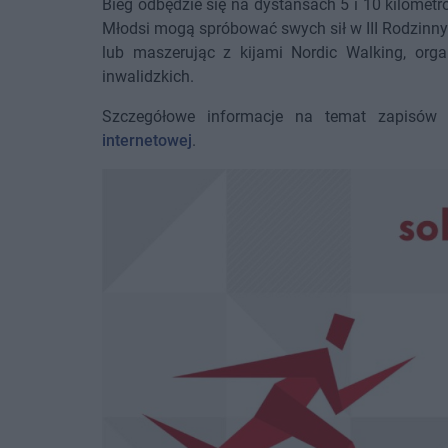
Bieg odbędzie się na dystansach 5 i 10 kilomet
Młodsi mogą spróbować swych sił w III Rodzinn
lub maszerując z kijami Nordic Walking, org
inwalidzkich.
Szczegółowe informacje na temat zapisów
internetowej
.