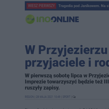
WIESZ PIERWSZY
Tragedia pod Janikowem. Na s
W Przyjezierzu
przyjaciele i ro
W pierwszą sobotę lipca w Przyjezie
Imprezie towarzyszyć będzie też I
ruszyły zapisy.
REGION
|
28 MAJA 2021 10:49
|
SPORT
|