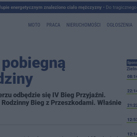
łupie energetycznym znaleziono ciało mężczyzny
• Do tragicznego zdarzenia doszło w 
MOTO
PRACA
NIERUCHOMOŚCI
OGŁOSZENIA
 pobiegną
Spons
Zieln
dziny
08:1
22:1
rzu odbędzie się IV Bieg Przyjaźni.
II Rodzinny Bieg z Przeszkodami. Właśnie
21:2
12:5
12:1