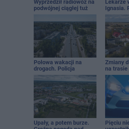
Wyprzedził radiowóz na
Lekarze 
podwójnej ciągłej tuż
Ignasia.
przed pasami
przekazal
Połowa wakacji na
Zmiany d
drogach. Policja
na trasi
podsumowała lipiec
Inowrocł
Upały, a potem burze.
Pięciu n