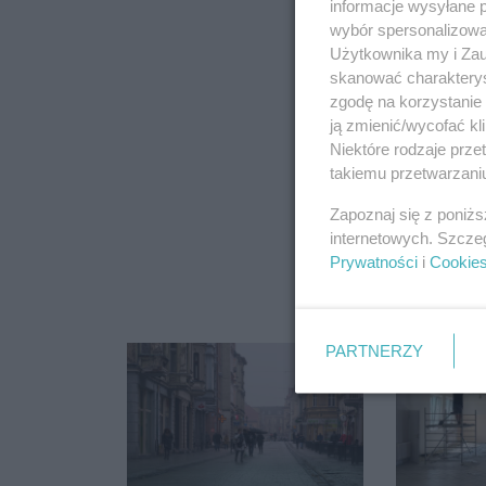
informacje wysyłane 
wybór spersonalizowan
Użytkownika my i Zau
skanować charakterys
zgodę na korzystanie 
ją zmienić/wycofać kl
Niektóre rodzaje prz
takiemu przetwarzaniu
Zapoznaj się z poniż
internetowych. Szcze
Prywatności
i
Cookie
PARTNERZY