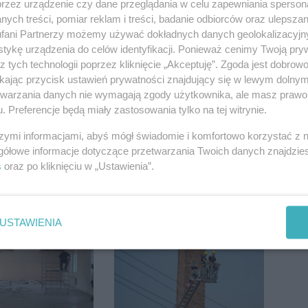
przez urządzenie czy dane przeglądania w celu zapewniania sperson
ych treści, pomiar reklam i treści, badanie odbiorców oraz ulepszan
fani Partnerzy możemy używać dokładnych danych geolokalizacyjn
tykę urządzenia do celów identyfikacji. Ponieważ cenimy Twoją pry
z tych technologii poprzez kliknięcie „Akceptuję”. Zgoda jest dobro
ikając przycisk ustawień prywatności znajdujący się w lewym dolny
etwarzania danych nie wymagają zgody użytkownika, ale masz prawo 
. Preferencje będą miały zastosowania tylko na tej witrynie.
szymi informacjami, abyś mógł świadomie i komfortowo korzystać z
gółowe informacje dotyczące przetwarzania Twoich danych znajdzi
s
oraz po kliknięciu w „Ustawienia”.
USTAWIENIA