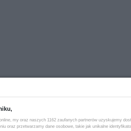
niku,
j nas w Google News
o.online, my oraz naszych 1162 zaufanych partnerów uzyskujemy dos
niu oraz przetwarzamy dane osobowe, takie jak unikalne identyfikat