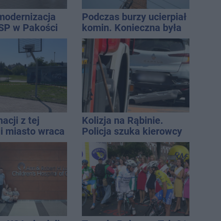
modernizacja
Podczas burzy ucierpiał
SP w Pakości
komin. Konieczna była
interwencja strażaków
acji z tej
Kolizja na Rąbinie.
ji miasto wraca
Policja szuka kierowcy
u
Golfa