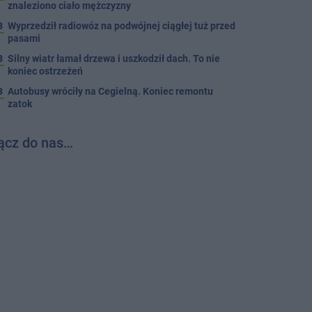
znaleziono ciało mężczyzny
3
Wyprzedził radiowóz na podwójnej ciągłej tuż przed
pasami
8
Silny wiatr łamał drzewa i uszkodził dach. To nie
koniec ostrzeżeń
3
Autobusy wróciły na Cegielną. Koniec remontu
zatok
ącz do nas…