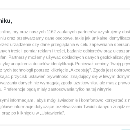
niku,
o.online, my oraz naszych 1162 zaufanych partnerów uzyskujemy dos
niu oraz przetwarzamy dane osobowe, takie jak unikalne identyfikat
przez urządzenie czy dane przeglądania w celu zapewniania sperson
ych treści, pomiar reklam i treści, badanie odbiorców oraz ulepszan
fani Partnerzy możemy używać dokładnych danych geolokalizacyjn
tykę urządzenia do celów identyfikacji. Ponieważ cenimy Twoją pry
z tych technologii poprzez kliknięcie „Akceptuję”. Zgoda jest dobro
ikając przycisk ustawień prywatności znajdujący się w lewym dolny
etwarzania danych nie wymagają zgody użytkownika, ale masz prawo 
. Preferencje będą miały zastosowania tylko na tej witrynie.
szymi informacjami, abyś mógł świadomie i komfortowo korzystać z
gółowe informacje dotyczące przetwarzania Twoich danych znajdzi
s
oraz po kliknięciu w „Ustawienia”.