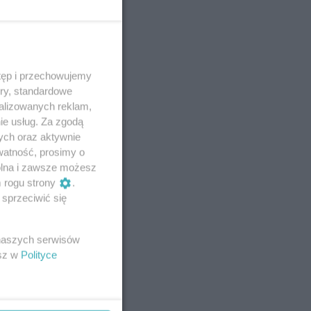
tęp i przechowujemy
ory, standardowe
alizowanych reklam,
ie usług. Za zgodą
ych oraz aktywnie
watność, prosimy o
wolna i zawsze możesz
m rogu strony
.
sprzeciwić się
 naszych serwisów
esz w
Polityce