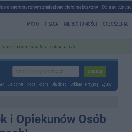
łupie energetycznym znaleziono ciało mężczyzny
• Do tragicznego zdarzenia doszło w 
MOTO
PRACA
NIERUCHOMOŚCI
OGŁOSZENIA
została zakończona lub zostało ukryte.
GSM
Dla domu
Moda
Różne
Dla dzieci
Oddam
Przyjmę
Zguby
ek i Opiekunów Osób