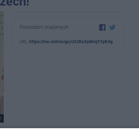
zech!
Powiadom znajomych
URL:
https://ino.online/go/cO2RaXpNmjY3yK4g
1