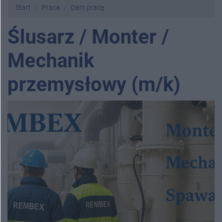
Start
Praca
Dam pracę
Ślusarz / Monter /
Mechanik
przemysłowy (m/k)