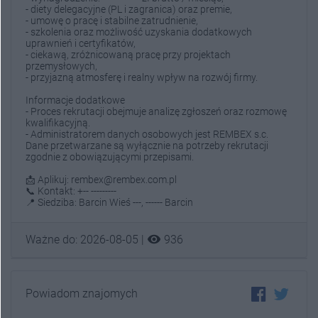
- diety delegacyjne (PL i zagranica) oraz premie,
- umowę o pracę i stabilne zatrudnienie,
- szkolenia oraz możliwość uzyskania dodatkowych
uprawnień i certyfikatów,
- ciekawą, zróżnicowaną pracę przy projektach
przemysłowych,
- przyjazną atmosferę i realny wpływ na rozwój firmy.
Informacje dodatkowe
- Proces rekrutacji obejmuje analizę zgłoszeń oraz rozmowę
kwalifikacyjną.
- Administratorem danych osobowych jest REMBEX s.c.
Dane przetwarzane są wyłącznie na potrzeby rekrutacji
zgodnie z obowiązującymi przepisami.
📩 Aplikuj: rembex@rembex.com.pl
📞 Kontakt: +-- ---------
📍 Siedziba: Barcin Wieś ---, ------ Barcin
visibility
Ważne do: 2026-08-05 |
936
Powiadom znajomych