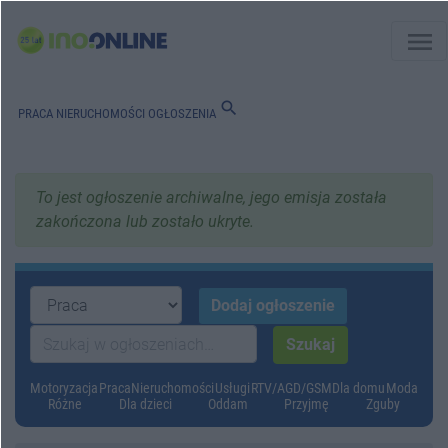
menu
search
PRACA
NIERUCHOMOŚCI
OGŁOSZENIA
To jest ogłoszenie archiwalne, jego emisja została
zakończona lub zostało ukryte.
Motoryzacja
Praca
Nieruchomości
Usługi
RTV/AGD/GSM
Dla domu
Moda
Różne
Dla dzieci
Oddam
Przyjmę
Zguby