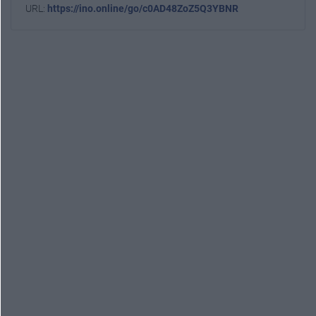
URL:
https://ino.online/go/c0AD48ZoZ5Q3YBNR