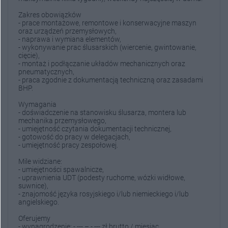
Zakres obowiązków
- prace montażowe, remontowe i konserwacyjne maszyn
oraz urządzeń przemysłowych,
- naprawa i wymiana elementów,
- wykonywanie prac ślusarskich (wiercenie, gwintowanie,
cięcie),
- montaż i podłączanie układów mechanicznych oraz
pneumatycznych,
- praca zgodnie z dokumentacją techniczną oraz zasadami
BHP.
Wymagania
- doświadczenie na stanowisku ślusarza, montera lub
mechanika przemysłowego,
- umiejętność czytania dokumentacji technicznej,
- gotowość do pracy w delegacjach,
- umiejętność pracy zespołowej.
Mile widziane:
- umiejętności spawalnicze,
- uprawnienia UDT (podesty ruchome, wózki widłowe,
suwnice),
- znajomość języka rosyjskiego i/lub niemieckiego i/lub
angielskiego.
Oferujemy
- wynagrodzenie: - --- – - --- zł brutto / miesiąc,