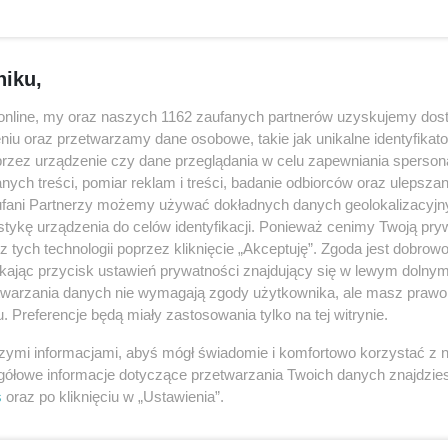
niku,
Powiadom znajomych
o.online, my oraz naszych 1162 zaufanych partnerów uzyskujemy dos
URL:
https://ino.online/go/cYkwEG5wp4Y8aezp
niu oraz przetwarzamy dane osobowe, takie jak unikalne identyfikat
przez urządzenie czy dane przeglądania w celu zapewniania sperson
ych treści, pomiar reklam i treści, badanie odbiorców oraz ulepszan
fani Partnerzy możemy używać dokładnych danych geolokalizacyjn
tykę urządzenia do celów identyfikacji. Ponieważ cenimy Twoją pry
z tych technologii poprzez kliknięcie „Akceptuję”. Zgoda jest dobro
ikając przycisk ustawień prywatności znajdujący się w lewym dolny
etwarzania danych nie wymagają zgody użytkownika, ale masz prawo 
. Preferencje będą miały zastosowania tylko na tej witrynie.
szymi informacjami, abyś mógł świadomie i komfortowo korzystać z
gółowe informacje dotyczące przetwarzania Twoich danych znajdzi
s
oraz po kliknięciu w „Ustawienia”.