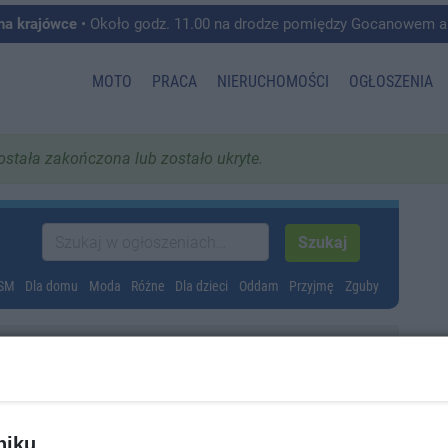
 na krajówce
• Około godz. 11.00 na drodze pomiędzy Gocanowem a Chełmiczkami w g
MOTO
PRACA
NIERUCHOMOŚCI
OGŁOSZENIA
została zakończona lub zostało ukryte.
GSM
Dla domu
Moda
Różne
Dla dzieci
Oddam
Przyjmę
Zguby
niku,