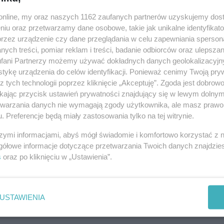
o.online, my oraz naszych 1162 zaufanych partnerów uzyskujemy dos
Powiadom znajomych
niu oraz przetwarzamy dane osobowe, takie jak unikalne identyfikat
przez urządzenie czy dane przeglądania w celu zapewniania sperson
URL:
https://ino.online/go/cO2RaXpNmLr3yK4g
ych treści, pomiar reklam i treści, badanie odbiorców oraz ulepszan
fani Partnerzy możemy używać dokładnych danych geolokalizacyjn
tykę urządzenia do celów identyfikacji. Ponieważ cenimy Twoją pry
z tych technologii poprzez kliknięcie „Akceptuję”. Zgoda jest dobro
ikając przycisk ustawień prywatności znajdujący się w lewym dolny
etwarzania danych nie wymagają zgody użytkownika, ale masz prawo 
. Preferencje będą miały zastosowania tylko na tej witrynie.
szymi informacjami, abyś mógł świadomie i komfortowo korzystać z
gółowe informacje dotyczące przetwarzania Twoich danych znajdzi
s
oraz po kliknięciu w „Ustawienia”.
USTAWIENIA