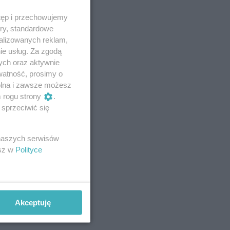
tęp i przechowujemy
ory, standardowe
alizowanych reklam,
ie usług. Za zgodą
ych oraz aktywnie
watność, prosimy o
wolna i zawsze możesz
m rogu strony
.
sprzeciwić się
 naszych serwisów
esz w
Polityce
Akceptuję