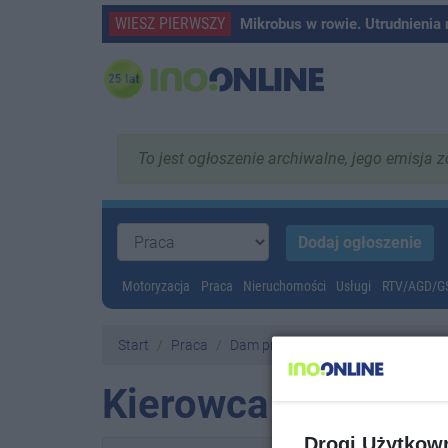
WIESZ PIERWSZY
Mikrobus w rowie. Utrudnienia
To jest ogłoszenie archiwalne, jego emisja 
Motoryzacja
Praca
Nieruchomości
Usługi
RTV/AGD/
Start
Praca
Dam pracę
Kierowca Kat C+E
Drogi Użytkow