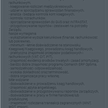
rachunkowym,
- księgowanie rozliczeń międzyokresowych,
- udział w sporządzaniu sprawozdań finansowych,
- analiza i bieżąca kontrola kont księgowych,
- kontrola rozrachunków,
- sporządzanie sprawozdań do GUS oraz INTRASTAT,
- przygotowywanie raportów i zestawień na potrzeby
Zarządu.
Nasze wymagania
- wykształcenie wyższe kierunkowe (finanse, rachunkowość
lub pokrewne),
- minimum --letnie doświadczenie na stanowisku
Księgowej/Księgowego, prowadzeniu ksiąg handlowych,
- praktyczna znajomość przepisów podatkowych i
rachunkowych (VAT, CIT, PIT),
- znajomość ewidencji środków trwałych i zasad amortyzacji,
- bardzo dobra znajomość programu Comarch ERP Optima,
- samodzielność i odpowiedzialność,
- wysoka dokładność oraz terminowość,
- dobra organizacja pracy własnej.
Mile widziane
- doświadczenie w prowadzeniu ksiąg handlowych,
- znajomość języka angielskiego,
- doświadczenie w przygotowywaniu raportów zarządczych,
- doświadczenie w pracy w firmie handlowej lub
produkcyjnej.
- znajomość rozliczania transakcji zagranicznych (WNT,
WDT, import).