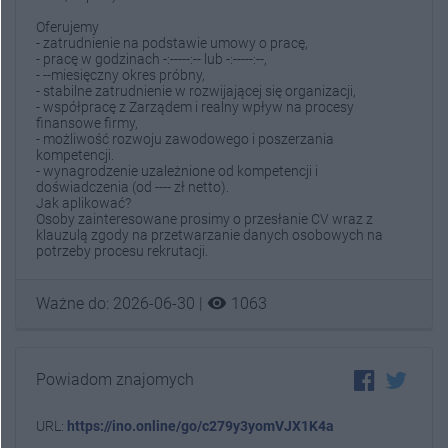
Oferujemy
- zatrudnienie na podstawie umowy o pracę,
- pracę w godzinach -:-----:-- lub -:-----:--,
- --miesięczny okres próbny,
- stabilne zatrudnienie w rozwijającej się organizacji,
- współpracę z Zarządem i realny wpływ na procesy
finansowe firmy,
- możliwość rozwoju zawodowego i poszerzania
kompetencji.
- wynagrodzenie uzależnione od kompetencji i
doświadczenia (od ---- zł netto).
Jak aplikować?
Osoby zainteresowane prosimy o przesłanie CV wraz z
klauzulą zgody na przetwarzanie danych osobowych na
potrzeby procesu rekrutacji.
visibility
Ważne do: 2026-06-30 |
1063
Powiadom znajomych
URL:
https://ino.online/go/c279y3yomVJX1K4a