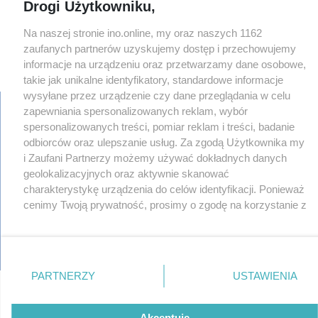
Drogi Użytkowniku,
Na naszej stronie ino.online, my oraz naszych 1162
zaufanych partnerów uzyskujemy dostęp i przechowujemy
informacje na urządzeniu oraz przetwarzamy dane osobowe,
×
‹
›
takie jak unikalne identyfikatory, standardowe informacje
wysyłane przez urządzenie czy dane przeglądania w celu
zapewniania spersonalizowanych reklam, wybór
spersonalizowanych treści, pomiar reklam i treści, badanie
odbiorców oraz ulepszanie usług. Za zgodą Użytkownika my
regulamin
reklama
i Zaufani Partnerzy możemy używać dokładnych danych
redakcja
geolokalizacyjnych oraz aktywnie skanować
pliki cookies
charakterystykę urządzenia do celów identyfikacji. Ponieważ
prywatność
cenimy Twoją prywatność, prosimy o zgodę na korzystanie z
reklamacje
tych technologii poprzez kliknięcie „Akceptuję”. Zgoda jest
gowork.pl
dobrowolna i zawsze możesz ją zmienić/wycofać klikając
oferty pracy
przycisk ustawień prywatności znajdujący się w lewym
© copyright 2000-2026 Ino-online Media
dolnym rogu strony
. Niektóre rodzaje przetwarzania
PARTNERZY
USTAWIENIA
danych nie wymagają zgody użytkownika, ale masz prawo
sprzeciwić się takiemu przetwarzaniu. Preferencje będą
miały zastosowania tylko na tej witrynie.
Akceptuję