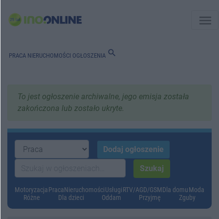
menu
search
PRACA
NIERUCHOMOŚCI
OGŁOSZENIA
To jest ogłoszenie archiwalne, jego emisja została
zakończona lub zostało ukryte.
Motoryzacja
Praca
Nieruchomości
Usługi
RTV/AGD/GSM
Dla domu
Moda
Różne
Dla dzieci
Oddam
Przyjmę
Zguby