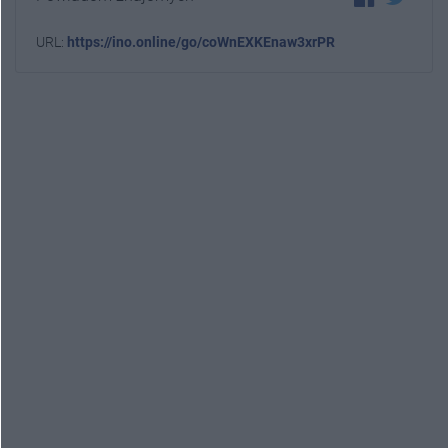
URL:
https://ino.online/go/coWnEXKEnaw3xrPR