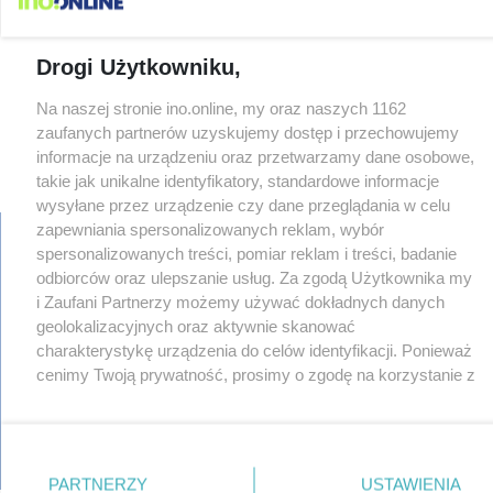
Drogi Użytkowniku,
Na naszej stronie ino.online, my oraz naszych 1162
zaufanych partnerów uzyskujemy dostęp i przechowujemy
informacje na urządzeniu oraz przetwarzamy dane osobowe,
×
‹
›
takie jak unikalne identyfikatory, standardowe informacje
wysyłane przez urządzenie czy dane przeglądania w celu
zapewniania spersonalizowanych reklam, wybór
spersonalizowanych treści, pomiar reklam i treści, badanie
odbiorców oraz ulepszanie usług. Za zgodą Użytkownika my
regulamin
i Zaufani Partnerzy możemy używać dokładnych danych
reklama
geolokalizacyjnych oraz aktywnie skanować
redakcja
charakterystykę urządzenia do celów identyfikacji. Ponieważ
pliki cookies
cenimy Twoją prywatność, prosimy o zgodę na korzystanie z
prywatność
tych technologii poprzez kliknięcie „Akceptuję”. Zgoda jest
reklamacje
dobrowolna i zawsze możesz ją zmienić/wycofać klikając
gowork.pl
przycisk ustawień prywatności znajdujący się w lewym
oferty pracy
© copyright 2000-2026 Ino-online Media
dolnym rogu strony
. Niektóre rodzaje przetwarzania
PARTNERZY
USTAWIENIA