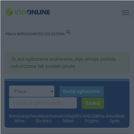
menu
search
PRACA
NIERUCHOMOŚCI
OGŁOSZENIA
To jest ogłoszenie archiwalne, jego emisja została
zakończona lub zostało ukryte.
Motoryzacja
Praca
Nieruchomości
Usługi
RTV/AGD/GSM
Dla domu
Moda
Różne
Dla dzieci
Oddam
Przyjmę
Zguby