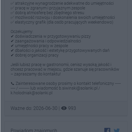
✅ atrakcyjne wynagrodzenie adekwatne do umiejętności
✅ pracę w zgranym i przyjaznym zespole
✅ dobrą atmosferę bez zbędnego stresu
✅ możliwość rozwoju i doskonalenia swoich umiejętności
✅ elastyczny grafik (dla osób pracujących weekendowo)
Oczekujemy:
✔ doświadczenia w przygotowywaniu pizzy
✔ zaangażowania i odpowiedzialności
✔ umiejętności pracy w zespole
✔ dbałości o jakość i estetykę przygotowywanych dań
✔ dobrej organizacji pracy
Jeśli lubisz pracę w gastronomii, cenisz wysoką jakość i
chcesz pracować w miejscu, gdzie szanuje się pracowników
– zapraszamy do kontaktu!
📞 Zainteresowane osoby prosimy o kontakt telefoniczny -----
---- / --------- lub wiadomość b.siwinski@solanki.pl /
k.holodniak@solanki.pl
visibility
Ważne do: 2026-06-30 |
993
Powiadom znajomych