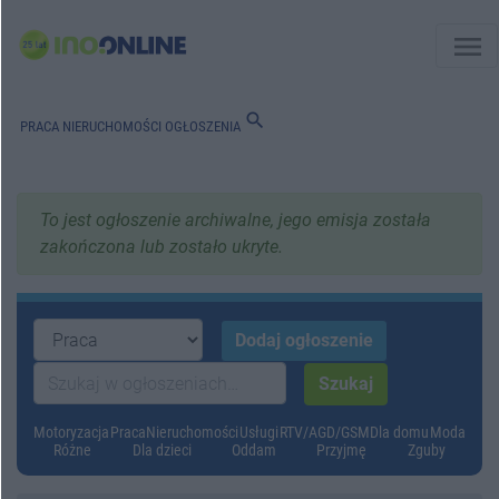
menu
search
PRACA
NIERUCHOMOŚCI
OGŁOSZENIA
To jest ogłoszenie archiwalne, jego emisja została
zakończona lub zostało ukryte.
Motoryzacja
Praca
Nieruchomości
Usługi
RTV/AGD/GSM
Dla domu
Moda
Różne
Dla dzieci
Oddam
Przyjmę
Zguby