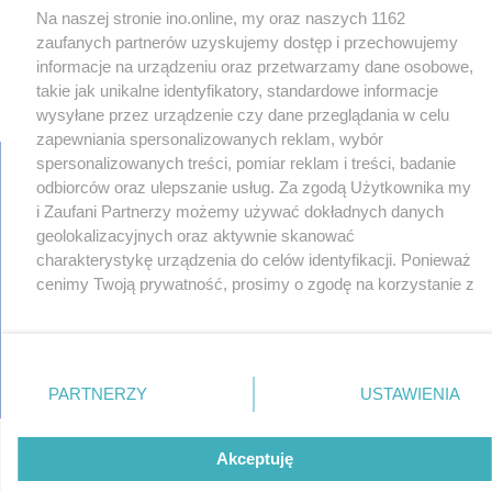
Na naszej stronie ino.online, my oraz naszych 1162
zaufanych partnerów uzyskujemy dostęp i przechowujemy
informacje na urządzeniu oraz przetwarzamy dane osobowe,
takie jak unikalne identyfikatory, standardowe informacje
×
‹
›
wysyłane przez urządzenie czy dane przeglądania w celu
zapewniania spersonalizowanych reklam, wybór
spersonalizowanych treści, pomiar reklam i treści, badanie
odbiorców oraz ulepszanie usług. Za zgodą Użytkownika my
i Zaufani Partnerzy możemy używać dokładnych danych
regulamin
geolokalizacyjnych oraz aktywnie skanować
reklama
charakterystykę urządzenia do celów identyfikacji. Ponieważ
redakcja
cenimy Twoją prywatność, prosimy o zgodę na korzystanie z
pliki cookies
tych technologii poprzez kliknięcie „Akceptuję”. Zgoda jest
prywatność
reklamacje
dobrowolna i zawsze możesz ją zmienić/wycofać klikając
gowork.pl
przycisk ustawień prywatności znajdujący się w lewym
oferty pracy
dolnym rogu strony
. Niektóre rodzaje przetwarzania
© copyright 2000-2026 Ino-online Media
PARTNERZY
USTAWIENIA
danych nie wymagają zgody użytkownika, ale masz prawo
sprzeciwić się takiemu przetwarzaniu. Preferencje będą
miały zastosowania tylko na tej witrynie.
Akceptuję