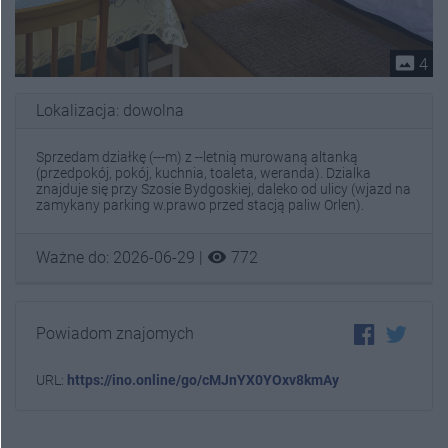
photo_size_select_actual
4
Lokalizacja: dowolna
Sprzedam działkę (---m) z --letnią murowaną altanką
(przedpokój, pokój, kuchnia, toaleta, weranda). Dzialka
znajduje się przy Szosie Bydgoskiej, daleko od ulicy (wjazd na
zamykany parking w.prawo przed stacją paliw Orlen).
visibility
Ważne do: 2026-06-29 |
772
Powiadom znajomych
URL:
https://ino.online/go/cMJnYX0YOxv8kmAy