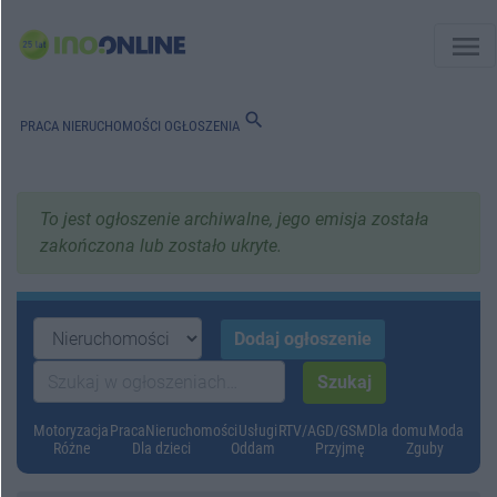
menu
search
PRACA
NIERUCHOMOŚCI
OGŁOSZENIA
To jest ogłoszenie archiwalne, jego emisja została
zakończona lub zostało ukryte.
Motoryzacja
Praca
Nieruchomości
Usługi
RTV/AGD/GSM
Dla domu
Moda
Różne
Dla dzieci
Oddam
Przyjmę
Zguby