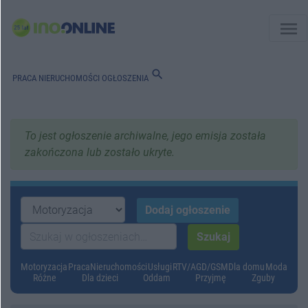
menu
search
PRACA
NIERUCHOMOŚCI
OGŁOSZENIA
To jest ogłoszenie archiwalne, jego emisja została
zakończona lub zostało ukryte.
Motoryzacja
Praca
Nieruchomości
Usługi
RTV/AGD/GSM
Dla domu
Moda
Różne
Dla dzieci
Oddam
Przyjmę
Zguby