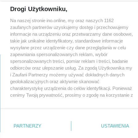
Drogi Użytkowniku,
Na naszej stronie ino.online, my oraz naszych 1162
zaufanych partnerów uzyskujemy dostęp i przechowujemy
informacje na urządzeniu oraz przetwarzamy dane osobowe,
takie jak unikalne identyfikatory, standardowe informacje
×
‹
›
wysyłane przez urządzenie czy dane przeglądania w celu
zapewniania spersonalizowanych reklam, wybór
spersonalizowanych treści, pomiar reklam i treści, badanie
odbiorców oraz ulepszanie usług. Za zgodą Użytkownika my
i Zaufani Partnerzy możemy używać dokładnych danych
regulamin
geolokalizacyjnych oraz aktywnie skanować
reklama
charakterystykę urządzenia do celów identyfikacji. Ponieważ
redakcja
cenimy Twoją prywatność, prosimy o zgodę na korzystanie z
pliki cookies
prywatność
tych technologii poprzez kliknięcie „Akceptuję”. Zgoda jest
reklamacje
dobrowolna i zawsze możesz ją zmienić/wycofać klikając
gowork.pl
przycisk ustawień prywatności znajdujący się w lewym
oferty pracy
dolnym rogu strony
. Niektóre rodzaje przetwarzania
© copyright 2000-2026 Ino-online Media
PARTNERZY
USTAWIENIA
danych nie wymagają zgody użytkownika, ale masz prawo
sprzeciwić się takiemu przetwarzaniu. Preferencje będą