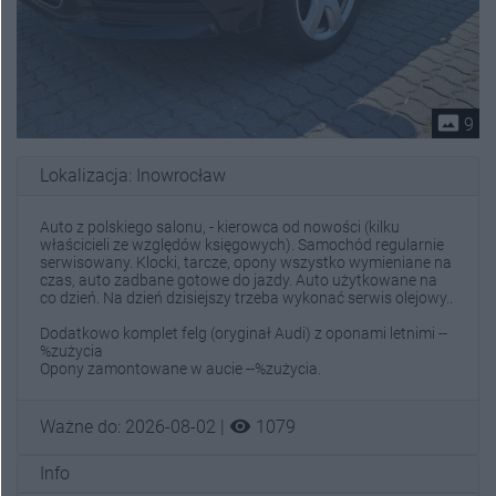
photo_size_select_actual
9
Lokalizacja: Inowrocław
Auto z polskiego salonu, - kierowca od nowości (kilku
właścicieli ze względów księgowych). Samochód regularnie
serwisowany. Klocki, tarcze, opony wszystko wymieniane na
czas, auto zadbane gotowe do jazdy. Auto użytkowane na
co dzień. Na dzień dzisiejszy trzeba wykonać serwis olejowy..
Dodatkowo komplet felg (oryginał Audi) z oponami letnimi --
%zużycia
Opony zamontowane w aucie --%zużycia.
visibility
Ważne do: 2026-08-02 |
1079
Info