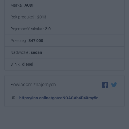
Marka :
AUDI
Rok produkcji :
2013
Pojemność silnika :
2.0
Przebieg :
347 000
Nadwozie :
sedan
Silnik :
diesel
Powiadom znajomych
URL:
https://ino.online/go/ceNOAGAb4P4Xmy5r