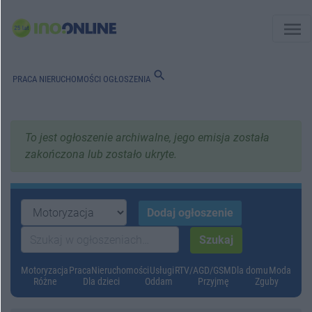
menu
search
PRACA
NIERUCHOMOŚCI
OGŁOSZENIA
To jest ogłoszenie archiwalne, jego emisja została
zakończona lub zostało ukryte.
Motoryzacja
Praca
Nieruchomości
Usługi
RTV/AGD/GSM
Dla domu
Moda
Różne
Dla dzieci
Oddam
Przyjmę
Zguby