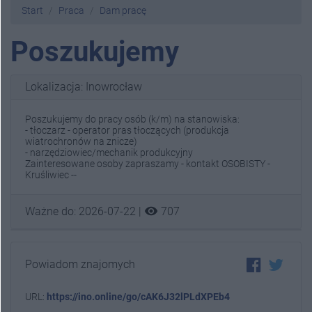
Start
Praca
Dam pracę
Poszukujemy
Lokalizacja: Inowrocław
Poszukujemy do pracy osób (k/m) na stanowiska:
- tłoczarz - operator pras tłoczących (produkcja
wiatrochronów na znicze)
- narzędziowiec/mechanik produkcyjny
Zainteresowane osoby zapraszamy - kontakt OSOBISTY -
Kruśliwiec --
visibility
Ważne do: 2026-07-22 |
707
Powiadom znajomych
URL:
https://ino.online/go/cAK6J32lPLdXPEb4