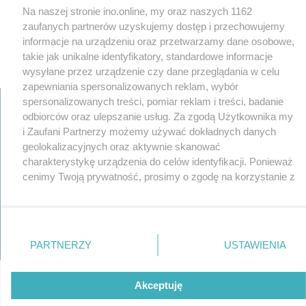
Na naszej stronie ino.online, my oraz naszych 1162
zaufanych partnerów uzyskujemy dostęp i przechowujemy
informacje na urządzeniu oraz przetwarzamy dane osobowe,
takie jak unikalne identyfikatory, standardowe informacje
×
‹
›
wysyłane przez urządzenie czy dane przeglądania w celu
zapewniania spersonalizowanych reklam, wybór
spersonalizowanych treści, pomiar reklam i treści, badanie
odbiorców oraz ulepszanie usług. Za zgodą Użytkownika my
i Zaufani Partnerzy możemy używać dokładnych danych
regulamin
geolokalizacyjnych oraz aktywnie skanować
reklama
charakterystykę urządzenia do celów identyfikacji. Ponieważ
redakcja
cenimy Twoją prywatność, prosimy o zgodę na korzystanie z
pliki cookies
tych technologii poprzez kliknięcie „Akceptuję”. Zgoda jest
prywatność
reklamacje
dobrowolna i zawsze możesz ją zmienić/wycofać klikając
gowork.pl
przycisk ustawień prywatności znajdujący się w lewym
oferty pracy
dolnym rogu strony
. Niektóre rodzaje przetwarzania
© copyright 2000-2026 Ino-online Media
PARTNERZY
USTAWIENIA
danych nie wymagają zgody użytkownika, ale masz prawo
sprzeciwić się takiemu przetwarzaniu. Preferencje będą
miały zastosowania tylko na tej witrynie.
Akceptuję