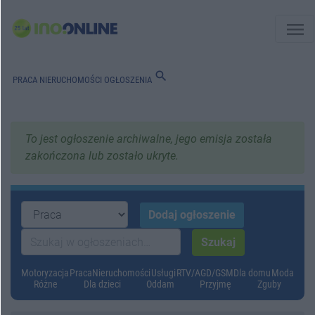
menu
search
PRACA
NIERUCHOMOŚCI
OGŁOSZENIA
To jest ogłoszenie archiwalne, jego emisja została
zakończona lub zostało ukryte.
Motoryzacja
Praca
Nieruchomości
Usługi
RTV/AGD/GSM
Dla domu
Moda
Różne
Dla dzieci
Oddam
Przyjmę
Zguby