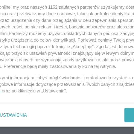
o.online, my oraz naszych 1162 zaufanych partnerów uzyskujemy dos
Powiadom znajomych
niu oraz przetwarzamy dane osobowe, takie jak unikalne identyfikat
przez urządzenie czy dane przeglądania w celu zapewniania sperson
URL:
https://ino.online/go/cO2RaXpNmLr3yK4g
ych treści, pomiar reklam i treści, badanie odbiorców oraz ulepszan
fani Partnerzy możemy używać dokładnych danych geolokalizacyjn
tykę urządzenia do celów identyfikacji. Ponieważ cenimy Twoją pry
z tych technologii poprzez kliknięcie „Akceptuję”. Zgoda jest dobro
ikając przycisk ustawień prywatności znajdujący się w lewym dolny
etwarzania danych nie wymagają zgody użytkownika, ale masz prawo 
. Preferencje będą miały zastosowania tylko na tej witrynie.
szymi informacjami, abyś mógł świadomie i komfortowo korzystać z
gółowe informacje dotyczące przetwarzania Twoich danych znajdzi
s
oraz po kliknięciu w „Ustawienia”.
USTAWIENIA