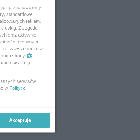
tęp i przechowujemy
ory, standardowe
alizowanych reklam,
ie usług. Za zgodą
ych oraz aktywnie
watność, prosimy o
wolna i zawsze możesz
m rogu strony
.
sprzeciwić się
 naszych serwisów
esz w
Polityce
Akceptuję