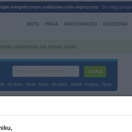
łupie energetycznym znaleziono ciało mężczyzny
• Do tragicznego zdarzenia doszło w 
MOTO
PRACA
NIERUCHOMOŚCI
OGŁOSZENIA
została zakończona lub zostało ukryte.
GSM
Dla domu
Moda
Różne
Dla dzieci
Oddam
Przyjmę
Zguby
niku,