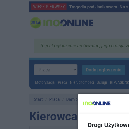
WIESZ PIERWSZY
Tragedia pod Janikowem. Na s
To jest ogłoszenie archiwalne, jego emisja 
Motoryzacja
Praca
Nieruchomości
Usługi
RTV/AGD/
Start
Praca
Dam pracę
Kierowca Kat C+E
Drogi Użytkow