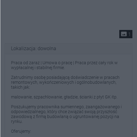
photo_size_select_actual
1
Lokalizacja: dowolna
Praca od zaraz | Umowa o pracę | Praca przez cały rok w
wypłacalnej i stabilnej firmie.
Zatrudnimy osobę posiadającą doświadczenie w pracach
remontowych, wykończeniowych i ogólnobudowlanych,
takich jak:
malowanie, szpachlowanie, gładzie, ścianki z płyt GK itp.
Poszukujemy pracownika sumiennego, zaangażowanego i
odpowiedzialnego, który chce związać swoją przyszłość
zawodową z firmą budowlaną o ugruntowanej pozycji na
rynku.
Oferujemy: