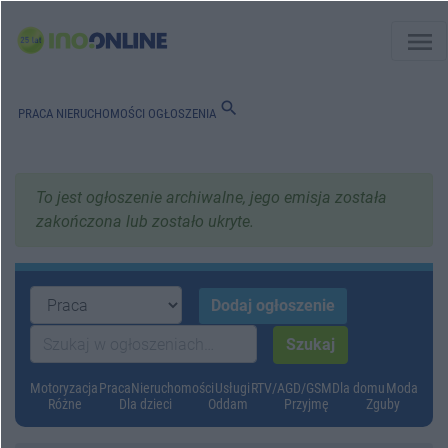
menu
search
PRACA
NIERUCHOMOŚCI
OGŁOSZENIA
To jest ogłoszenie archiwalne, jego emisja została
zakończona lub zostało ukryte.
Motoryzacja
Praca
Nieruchomości
Usługi
RTV/AGD/GSM
Dla domu
Moda
Różne
Dla dzieci
Oddam
Przyjmę
Zguby