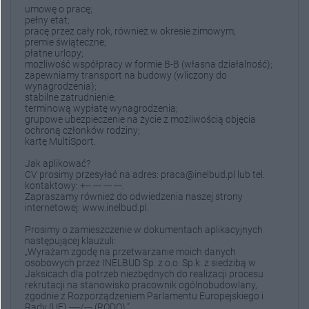
umowę o pracę;
pełny etat;
pracę przez cały rok, również w okresie zimowym;
premie świąteczne;
płatne urlopy;
możliwość współpracy w formie B-B (własna działalność);
zapewniamy transport na budowy (wliczony do
wynagrodzenia);
stabilne zatrudnienie;
terminową wypłatę wynagrodzenia;
grupowe ubezpieczenie na życie z możliwością objęcia
ochroną członków rodziny;
kartę MultiSport.
Jak aplikować?
CV prosimy przesyłać na adres: praca@inelbud.pl lub tel.
kontaktowy: +-- --- --- ---.
Zapraszamy również do odwiedzenia naszej strony
internetowej: www.inelbud.pl.
Prosimy o zamieszczenie w dokumentach aplikacyjnych
następującej klauzuli:
„Wyrażam zgodę na przetwarzanie moich danych
osobowych przez INELBUD Sp. z o.o. Sp.k. z siedzibą w
Jaksicach dla potrzeb niezbędnych do realizacji procesu
rekrutacji na stanowisko pracownik ogólnobudowlany,
zgodnie z Rozporządzeniem Parlamentu Europejskiego i
Rady (UE) ----/--- (RODO).”