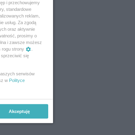
tęp i przechowujemy
ory, standardowe
alizowanych reklam,
ie usług. Za zgodą
ych oraz aktywnie
watność, prosimy o
wolna i zawsze możesz
m rogu strony
.
sprzeciwić się
 naszych serwisów
esz w
Polityce
Akceptuję