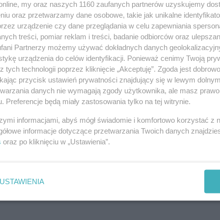
o.online, my oraz naszych 1160 zaufanych partnerów uzyskujemy dos
niu oraz przetwarzamy dane osobowe, takie jak unikalne identyfikat
Powiadom znajomych
przez urządzenie czy dane przeglądania w celu zapewniania sperson
ych treści, pomiar reklam i treści, badanie odbiorców oraz ulepszan
URL:
https://ino.online/go/cyxqVXaEmPBXnMDv
fani Partnerzy możemy używać dokładnych danych geolokalizacyjn
tykę urządzenia do celów identyfikacji. Ponieważ cenimy Twoją pry
z tych technologii poprzez kliknięcie „Akceptuję”. Zgoda jest dobro
ikając przycisk ustawień prywatności znajdujący się w lewym dolny
etwarzania danych nie wymagają zgody użytkownika, ale masz prawo 
. Preferencje będą miały zastosowania tylko na tej witrynie.
szymi informacjami, abyś mógł świadomie i komfortowo korzystać z
gółowe informacje dotyczące przetwarzania Twoich danych znajdzi
s
oraz po kliknięciu w „Ustawienia”.
USTAWIENIA