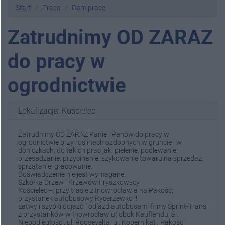
Start
Praca
Dam pracę
Zatrudnimy OD ZARAZ
do pracy w
ogrodnictwie
Lokalizacja: Kościelec
Zatrudnimy OD ZARAZ Panie i Panów do pracy w
ogrodnictwie przy roślinach ozdobnych w gruncie i w
doniczkach, do takich prac jak: pielenie, podlewanie,
przesadzanie, przycinanie, szykowanie towaru na sprzedaż,
sprzątanie, gracowanie.
Doświadczenie nie jest wymagane.
Szkółka Drzew i Krzewów Fryszkowscy
Kościelec --; przy trasie z Inowrocławia na Pakość;
przystanek autobusowy Rycerzewko !!
Łatwy i szybki dojazd i odjazd autobusami firmy Sprint-Trans
z przystanków w Inowrocławiu( obok Kauflandu, al.
Niepodległości, ul. Roosevelta, ul. Kopernika) , Pakości