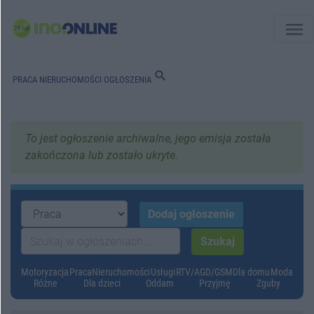
menu
search
PRACA
NIERUCHOMOŚCI
OGŁOSZENIA
To jest ogłoszenie archiwalne, jego emisja została
zakończona lub zostało ukryte.
Motoryzacja
Praca
Nieruchomości
Usługi
RTV/AGD/GSM
Dla domu
Moda
Różne
Dla dzieci
Oddam
Przyjmę
Zguby