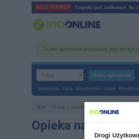
WIESZ PIERWSZY
Tragedia pod Janikowem. Na s
To jest ogłoszenie archiwalne, jego emisja 
Motoryzacja
Praca
Nieruchomości
Usługi
RTV/AGD/
Start
Praca
Szukam pracy
Opieka nad dzieck
Drogi Użytkow