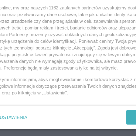
o.online, my oraz naszych 1162 zaufanych partnerów uzyskujemy dos
Powiadom znajomych
niu oraz przetwarzamy dane osobowe, takie jak unikalne identyfikat
przez urządzenie czy dane przeglądania w celu zapewniania sperson
URL:
https://ino.online/go/cO47lGmlmgb3yqmQ
ych treści, pomiar reklam i treści, badanie odbiorców oraz ulepszan
fani Partnerzy możemy używać dokładnych danych geolokalizacyjn
tykę urządzenia do celów identyfikacji. Ponieważ cenimy Twoją pry
z tych technologii poprzez kliknięcie „Akceptuję”. Zgoda jest dobro
ikając przycisk ustawień prywatności znajdujący się w lewym dolny
etwarzania danych nie wymagają zgody użytkownika, ale masz prawo 
. Preferencje będą miały zastosowania tylko na tej witrynie.
szymi informacjami, abyś mógł świadomie i komfortowo korzystać z
gółowe informacje dotyczące przetwarzania Twoich danych znajdzi
s
oraz po kliknięciu w „Ustawienia”.
USTAWIENIA