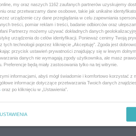
o.online, my oraz naszych 1162 zaufanych partnerów uzyskujemy dos
niu oraz przetwarzamy dane osobowe, takie jak unikalne identyfikat
Powiadom znajomych
przez urządzenie czy dane przeglądania w celu zapewniania sperson
ych treści, pomiar reklam i treści, badanie odbiorców oraz ulepszan
URL:
https://ino.online/go/cYkwEG5wp0m8aezp
fani Partnerzy możemy używać dokładnych danych geolokalizacyjn
tykę urządzenia do celów identyfikacji. Ponieważ cenimy Twoją pry
z tych technologii poprzez kliknięcie „Akceptuję”. Zgoda jest dobro
ikając przycisk ustawień prywatności znajdujący się w lewym dolny
etwarzania danych nie wymagają zgody użytkownika, ale masz prawo 
. Preferencje będą miały zastosowania tylko na tej witrynie.
szymi informacjami, abyś mógł świadomie i komfortowo korzystać z
gółowe informacje dotyczące przetwarzania Twoich danych znajdzi
s
oraz po kliknięciu w „Ustawienia”.
USTAWIENIA