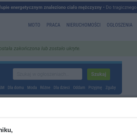
łupie energetycznym znaleziono ciało mężczyzny
• Do tragicznego zdarzenia doszło w 
MOTO
PRACA
NIERUCHOMOŚCI
OGŁOSZENIA
została zakończona lub zostało ukryte.
GSM
Dla domu
Moda
Różne
Dla dzieci
Oddam
Przyjmę
Zguby
niku,