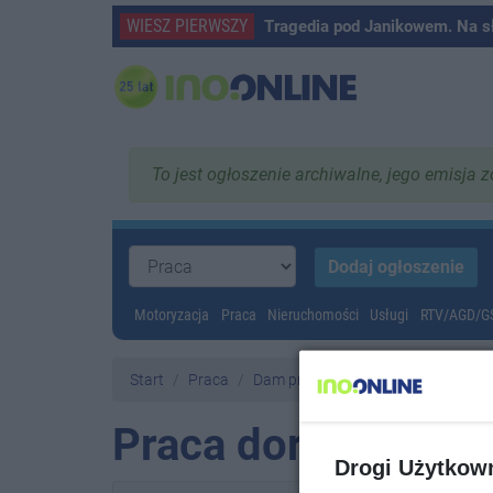
WIESZ PIERWSZY
Tragedia pod Janikowem. Na s
To jest ogłoszenie archiwalne, jego emisja 
Motoryzacja
Praca
Nieruchomości
Usługi
RTV/AGD/
Start
Praca
Dam pracę
Praca dorywcza
Drogi Użytkow