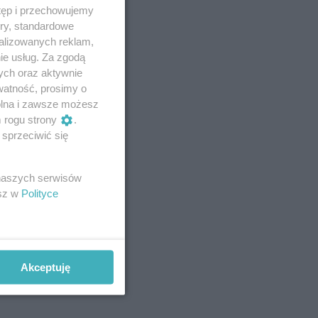
tęp i przechowujemy
ory, standardowe
alizowanych reklam,
ie usług. Za zgodą
ych oraz aktywnie
watność, prosimy o
wolna i zawsze możesz
m rogu strony
.
sprzeciwić się
 naszych serwisów
esz w
Polityce
Akceptuję