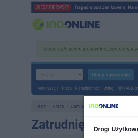
WIESZ PIERWSZY
Tragedia pod Janikowem. Na s
To jest ogłoszenie archiwalne, jego emisja 
Motoryzacja
Praca
Nieruchomości
Usługi
RTV/AGD/
Start
Praca
Dam pracę
Zatrudnię
Drogi Użytkow