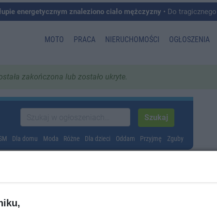
łupie energetycznym znaleziono ciało mężczyzny
• Do tragicznego zdarzenia doszło w 
MOTO
PRACA
NIERUCHOMOŚCI
OGŁOSZENIA
została zakończona lub zostało ukryte.
GSM
Dla domu
Moda
Różne
Dla dzieci
Oddam
Przyjmę
Zguby
niku,