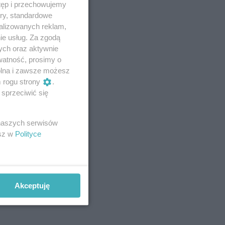
tęp i przechowujemy
ory, standardowe
alizowanych reklam,
ie usług. Za zgodą
ych oraz aktywnie
watność, prosimy o
wolna i zawsze możesz
m rogu strony
.
sprzeciwić się
 naszych serwisów
esz w
Polityce
Akceptuję