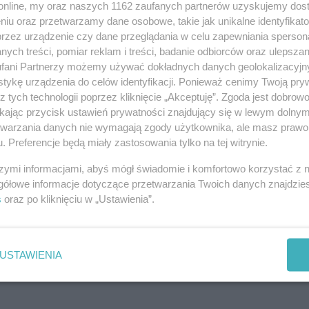
o.online, my oraz naszych 1162 zaufanych partnerów uzyskujemy dos
niu oraz przetwarzamy dane osobowe, takie jak unikalne identyfikat
Powiadom znajomych
przez urządzenie czy dane przeglądania w celu zapewniania sperson
ych treści, pomiar reklam i treści, badanie odbiorców oraz ulepszan
URL:
https://ino.online/go/c56kRGzom1MXlYq7
fani Partnerzy możemy używać dokładnych danych geolokalizacyjn
tykę urządzenia do celów identyfikacji. Ponieważ cenimy Twoją pry
z tych technologii poprzez kliknięcie „Akceptuję”. Zgoda jest dobro
ikając przycisk ustawień prywatności znajdujący się w lewym dolny
etwarzania danych nie wymagają zgody użytkownika, ale masz prawo 
. Preferencje będą miały zastosowania tylko na tej witrynie.
szymi informacjami, abyś mógł świadomie i komfortowo korzystać z
gółowe informacje dotyczące przetwarzania Twoich danych znajdzi
s
oraz po kliknięciu w „Ustawienia”.
USTAWIENIA