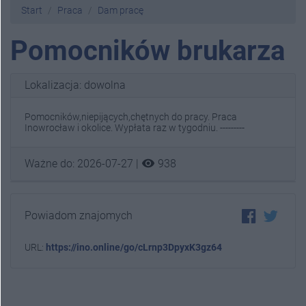
Start
Praca
Dam pracę
Pomocników brukarza
Lokalizacja: dowolna
Pomocników,niepijących,chętnych do pracy. Praca
Inowrocław i okolice. Wypłata raz w tygodniu. ---------
visibility
Ważne do: 2026-07-27 |
938
Powiadom znajomych
URL:
https://ino.online/go/cLrnp3DpyxK3gz64