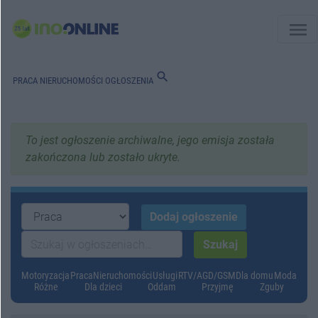
menu
search
PRACA
NIERUCHOMOŚCI
OGŁOSZENIA
To jest ogłoszenie archiwalne, jego emisja została
zakończona lub zostało ukryte.
Motoryzacja
Praca
Nieruchomości
Usługi
RTV/AGD/GSM
Dla domu
Moda
Różne
Dla dzieci
Oddam
Przyjmę
Zguby