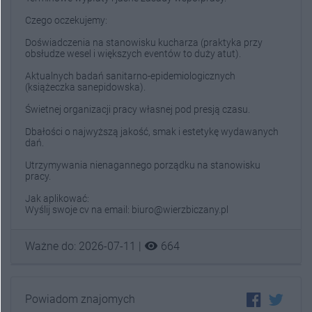
Czego oczekujemy:
Doświadczenia na stanowisku kucharza (praktyka przy
obsłudze wesel i większych eventów to duży atut).
Aktualnych badań sanitarno-epidemiologicznych
(książeczka sanepidowska).
Świetnej organizacji pracy własnej pod presją czasu.
Dbałości o najwyższą jakość, smak i estetykę wydawanych
dań.
Utrzymywania nienagannego porządku na stanowisku
pracy.
Jak aplikować:
Wyślij swoje cv na email: biuro@wierzbiczany.pl
visibility
Ważne do: 2026-07-11 |
664
Powiadom znajomych