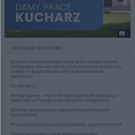
photo_size_select_actual
1
Lokalizacja: Gniewkowo
Szukamy doświadczonego kucharza do naszego zespołu.
Obsługujemy głównie imprezy okolicznościowe, eventy oraz
wesela w naszym zabytkowym obiekcie hotelowo-
pałacowym.
Co oferujemy:
Wynagrodzenie: -- PLN/h na start (stawka do negocjacji w
zależności od Twojego doświadczenia i umiejętności).
Stabilną współpracę przy regularnie organizowanych
wydarzeniach.
Pracę na dobrze wyposażonym zapleczu gastronomicznym.
Terminowe wypłaty i jasne zasady współpracy.