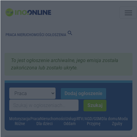
menu
search
PRACA
NIERUCHOMOŚCI
OGŁOSZENIA
To jest ogłoszenie archiwalne, jego emisja została
zakończona lub zostało ukryte.
Motoryzacja
Praca
Nieruchomości
Usługi
RTV/AGD/GSM
Dla domu
Moda
Różne
Dla dzieci
Oddam
Przyjmę
Zguby