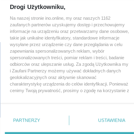
Drogi Użytkowniku,
Na naszej stronie ino.online, my oraz naszych 1162
zaufanych partnerów uzyskujemy dostęp i przechowujemy
informacje na urządzeniu oraz przetwarzamy dane osobowe,
takie jak unikalne identyfikatory, standardowe informacje
wysyłane przez urządzenie czy dane przeglądania w celu
zapewniania spersonalizowanych reklam, wybór
spersonalizowanych treści, pomiar reklam i treści, badanie
odbiorców oraz ulepszanie usług. Za zgodą Użytkownika my
regulamin
reklama
i Zaufani Partnerzy możemy używać dokładnych danych
redakcja
geolokalizacyjnych oraz aktywnie skanować
pliki cookies
charakterystykę urządzenia do celów identyfikacji. Ponieważ
prywatność
cenimy Twoją prywatność, prosimy o zgodę na korzystanie z
reklamacje
tych technologii poprzez kliknięcie „Akceptuję”. Zgoda jest
gowork.pl
dobrowolna i zawsze możesz ją zmienić/wycofać klikając
oferty pracy
przycisk ustawień prywatności znajdujący się w lewym
© copyright 2000-2026 Ino-online Media
dolnym rogu strony
. Niektóre rodzaje przetwarzania
PARTNERZY
USTAWIENIA
danych nie wymagają zgody użytkownika, ale masz prawo
sprzeciwić się takiemu przetwarzaniu. Preferencje będą