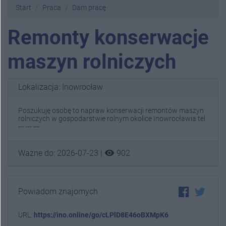
Start
Praca
Dam pracę
Remonty konserwacje
maszyn rolniczych
Lokalizacja: Inowrocław
Poszukuję osobę to napraw konserwacji remontów maszyn
rolniczych w gospodarstwie rolnym okolice Inowrocławia tel
--- --- ---
visibility
Ważne do: 2026-07-23 |
902
Powiadom znajomych
URL:
https://ino.online/go/cLPlD8E46oBXMpK6