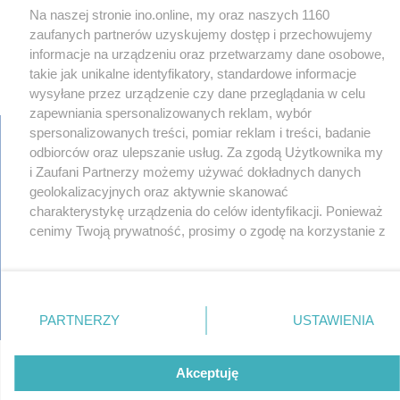
Na naszej stronie ino.online, my oraz naszych 1160
zaufanych partnerów uzyskujemy dostęp i przechowujemy
informacje na urządzeniu oraz przetwarzamy dane osobowe,
takie jak unikalne identyfikatory, standardowe informacje
×
‹
›
wysyłane przez urządzenie czy dane przeglądania w celu
zapewniania spersonalizowanych reklam, wybór
spersonalizowanych treści, pomiar reklam i treści, badanie
odbiorców oraz ulepszanie usług. Za zgodą Użytkownika my
i Zaufani Partnerzy możemy używać dokładnych danych
regulamin
geolokalizacyjnych oraz aktywnie skanować
reklama
charakterystykę urządzenia do celów identyfikacji. Ponieważ
redakcja
cenimy Twoją prywatność, prosimy o zgodę na korzystanie z
pliki cookies
tych technologii poprzez kliknięcie „Akceptuję”. Zgoda jest
prywatność
reklamacje
dobrowolna i zawsze możesz ją zmienić/wycofać klikając
gowork.pl
przycisk ustawień prywatności znajdujący się w lewym
oferty pracy
dolnym rogu strony
. Niektóre rodzaje przetwarzania
© copyright 2000-2026 Ino-online Media
PARTNERZY
USTAWIENIA
danych nie wymagają zgody użytkownika, ale masz prawo
sprzeciwić się takiemu przetwarzaniu. Preferencje będą
miały zastosowania tylko na tej witrynie.
Akceptuję