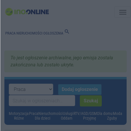
menu
search
PRACA
NIERUCHOMOŚCI
OGŁOSZENIA
To jest ogłoszenie archiwalne, jego emisja została
zakończona lub zostało ukryte.
Motoryzacja
Praca
Nieruchomości
Usługi
RTV/AGD/GSM
Dla domu
Moda
Różne
Dla dzieci
Oddam
Przyjmę
Zguby