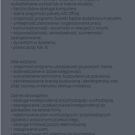
wykształcenie wyższe lub w trakcie studiów,
• bardzo dobra obsługa komputera,
• dobra znajomość pakietu MS Office,
• znajomość programu Subiekt będzie dodatkowym atutem,
• umiejętność planowania i organizowania pracy,
• komunikatywność i otwartość w relacjach z innymi,
• odpowiedzialność, samodzielność, sumienność i
zaangażowanie,
• dynamizm w działaniu,
• prawo jazdy kat. B.
Mile widziane:
• znajomość programu ubezpieczeń grupowych Warta,
• doświadczenie w dziale księgowości,
• wykształcenie techniczne, budowlane lub pokrewne,
• zainteresowanie branżą budowlaną i deweloperską oraz
chęć rozwoju w kierunku obsługi inwestycji.
Zakres obowiązków:
• obsługa korespondencji przychodzącej i wychodzącej,
• segregowanie i przekazywanie korespondencji do
adresatów na terenie firmy,
• rejestrowanie pism wychodzących i przychodzących
zgodnie z wytycznymi przełożonego,
• obsługa firmowej poczty elektronicznej,
• redagowanie pism,
• wprowadzanie dokumentów do programów