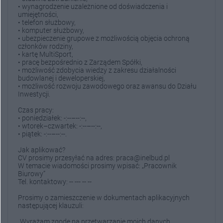
• wynagrodzenie uzależnione od doświadczenia i
umiejętności,
• telefon służbowy,
• komputer służbowy,
• ubezpieczenie grupowe z możliwością objęcia ochroną
członków rodziny,
• kartę MultiSport,
• pracę bezpośrednio z Zarządem Spółki,
• możliwość zdobycia wiedzy z zakresu działalności
budowlanej i deweloperskiej,
• możliwość rozwoju zawodowego oraz awansu do Działu
Inwestycji.
Czas pracy:
• poniedziałek: -:--–--:--,
• wtorek–czwartek: -:--–--:--,
• piątek: -:--–--:--.
Jak aplikować?
CV prosimy przesyłać na adres: praca@inelbud.pl
W temacie wiadomości prosimy wpisać: „Pracownik
Biurowy”
Tel. kontaktowy: -- --- -- --
Prosimy o zamieszczenie w dokumentach aplikacyjnych
następującej klauzuli:
„Wyrażam zgodę na przetwarzanie moich danych