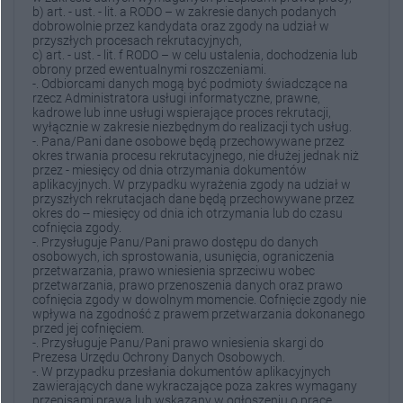
b) art. - ust. - lit. a RODO – w zakresie danych podanych
dobrowolnie przez kandydata oraz zgody na udział w
przyszłych procesach rekrutacyjnych,
c) art. - ust. - lit. f RODO – w celu ustalenia, dochodzenia lub
obrony przed ewentualnymi roszczeniami.
-. Odbiorcami danych mogą być podmioty świadczące na
rzecz Administratora usługi informatyczne, prawne,
kadrowe lub inne usługi wspierające proces rekrutacji,
wyłącznie w zakresie niezbędnym do realizacji tych usług.
-. Pana/Pani dane osobowe będą przechowywane przez
okres trwania procesu rekrutacyjnego, nie dłużej jednak niż
przez - miesięcy od dnia otrzymania dokumentów
aplikacyjnych. W przypadku wyrażenia zgody na udział w
przyszłych rekrutacjach dane będą przechowywane przez
okres do -- miesięcy od dnia ich otrzymania lub do czasu
cofnięcia zgody.
-. Przysługuje Panu/Pani prawo dostępu do danych
osobowych, ich sprostowania, usunięcia, ograniczenia
przetwarzania, prawo wniesienia sprzeciwu wobec
przetwarzania, prawo przenoszenia danych oraz prawo
cofnięcia zgody w dowolnym momencie. Cofnięcie zgody nie
wpływa na zgodność z prawem przetwarzania dokonanego
przed jej cofnięciem.
-. Przysługuje Panu/Pani prawo wniesienia skargi do
Prezesa Urzędu Ochrony Danych Osobowych.
-. W przypadku przesłania dokumentów aplikacyjnych
zawierających dane wykraczające poza zakres wymagany
przepisami prawa lub wskazany w ogłoszeniu o pracę,