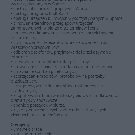
wykorzystywanych w Spółce,
• obsługa ubezpieczeń grupowych Warta,
• obsługa programu MultiSport,
• obsługa urządzeń biurowych wykorzystywanych w Spółce,
• pilnowanie terminów przeglądów urządzeń
zamontowanych w biurze oraz terminów licencji,
• drukowanie, kopiowanie, skanowanie i kompletowanie
dokumentów,
• przyjmowanie interesantów oraz kierowanie ich do
właściwych pracowników,
• odbieranie telefonów, przyjmowanie i przekazywanie
informacji,
• serwowanie poczęstunku dla gości firmy,
• prowadzenie terminarza spotkań i zadań przełożonych,
• umawianie spotkań przełożonych,
• sporządzanie raportów i protokołów na potrzeby
przełożonych,
• przygotowywanie dokumentów i materiałów dla
przełożonych,
• zaopatrywanie biura w materiały biurowe, środki czystości
oraz artykuły spożywcze,
• dbanie o porządek w biurze,
• wykonywanie bieżących zadań administracyjnych
zlecanych przez przełożonych.
Oferujemy:
• umowę o pracę,
• stabilne zatrudnienie,