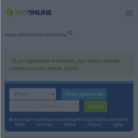
menu
search
PRACA
NIERUCHOMOŚCI
OGŁOSZENIA
To jest ogłoszenie archiwalne, jego emisja została
zakończona lub zostało ukryte.
Motoryzacja
Praca
Nieruchomości
Usługi
RTV/AGD/GSM
Dla domu
Moda
Różne
Dla dzieci
Oddam
Przyjmę
Zguby