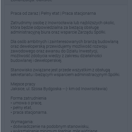
Praca od zaraz | Pełny etat | Praca stacjonarna
Zatrudnimy osobę z Inowrocławia lub najbliższych okolic,
która będzie odpowiedzialna za bieżącą obsługę
administracyjną biura oraz wsparcie Zarządu Spółki.
Dla osób ambitnych i zainteresowanych branżą budowlaną
oraz deweloperską przewidujemy możliwość rozwoju
zawodowego oraz awansu do Działu Inwestycji,
możliwość zdobycia wiedzy z zakresu działalności
budowlanej i deweloperskiej.
Stanowisko związane jest przede wszystkim z obsługą
sekretariatu i bieżącym wsparciem administracyjnym Spółki.
Miejsce pracy
Jaksice, ul. Szosa Bydgoska -- (- km od Inowrocławia)
Forma zatrudnienia
• umowa o pracę,
• pełny etat,
• praca stacjonarna.
Wymagania:
• doświadczenie na podobnym stanowisku,
• wykształcenie minimum średnie, mile widziane