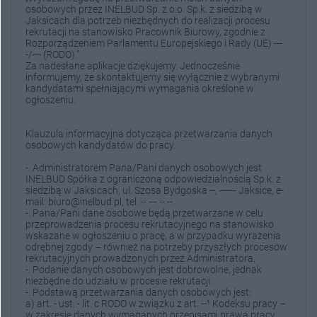
osobowych przez INELBUD Sp. z o.o. Sp.k. z siedzibą w
Jaksicach dla potrzeb niezbędnych do realizacji procesu
rekrutacji na stanowisko Pracownik Biurowy, zgodnie z
Rozporządzeniem Parlamentu Europejskiego i Rady (UE) ---
-/--- (RODO).”
Za nadesłane aplikacje dziękujemy. Jednocześnie
informujemy, że skontaktujemy się wyłącznie z wybranymi
kandydatami spełniającymi wymagania określone w
ogłoszeniu.
Klauzula informacyjna dotycząca przetwarzania danych
osobowych kandydatów do pracy.
-. Administratorem Pana/Pani danych osobowych jest
INELBUD Spółka z ograniczoną odpowiedzialnością Sp.k. z
siedzibą w Jaksicach, ul. Szosa Bydgoska --, ------ Jaksice, e-
mail: biuro@inelbud.pl, tel. -- --- -- --.
-. Pana/Pani dane osobowe będą przetwarzane w celu
przeprowadzenia procesu rekrutacyjnego na stanowisko
wskazane w ogłoszeniu o pracę, a w przypadku wyrażenia
odrębnej zgody – również na potrzeby przyszłych procesów
rekrutacyjnych prowadzonych przez Administratora.
-. Podanie danych osobowych jest dobrowolne, jednak
niezbędne do udziału w procesie rekrutacji.
-. Podstawą przetwarzania danych osobowych jest:
a) art. - ust. - lit. c RODO w związku z art. --¹ Kodeksu pracy –
w zakresie danych wymaganych przepisami prawa pracy,