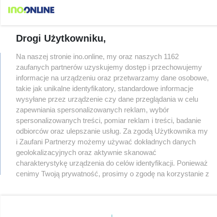
Drogi Użytkowniku,
Na naszej stronie ino.online, my oraz naszych 1162
zaufanych partnerów uzyskujemy dostęp i przechowujemy
informacje na urządzeniu oraz przetwarzamy dane osobowe,
regulamin
takie jak unikalne identyfikatory, standardowe informacje
reklama
wysyłane przez urządzenie czy dane przeglądania w celu
redakcja
zapewniania spersonalizowanych reklam, wybór
pliki cookies
spersonalizowanych treści, pomiar reklam i treści, badanie
prywatność
odbiorców oraz ulepszanie usług. Za zgodą Użytkownika my
reklamacje
i Zaufani Partnerzy możemy używać dokładnych danych
gowork.pl
geolokalizacyjnych oraz aktywnie skanować
oferty pracy
charakterystykę urządzenia do celów identyfikacji. Ponieważ
© copyright 2000-2026 Ino-online Media
cenimy Twoją prywatność, prosimy o zgodę na korzystanie z
tych technologii poprzez kliknięcie „Akceptuję”. Zgoda jest
dobrowolna i zawsze możesz ją zmienić/wycofać klikając
przycisk ustawień prywatności znajdujący się w lewym
dolnym rogu strony
. Niektóre rodzaje przetwarzania