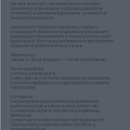
Dla osób ambitnych i zainteresowanych rozwojem
zawodowym przewidujemy możliwość poszerzania
kompetencji w zakresie przygotowania i prowadzenia
inwestycji budowlanych.
Dopuszczamy możliwość współpracy z osobami
prowadzącymi działalność gospodarczą oraz osobami
posiadającymi doświadczenie w kosztorysowaniu robót
budowlanych, które nie są zainteresowane zatrudnieniem
wyłącznie na podstawie umowy o pracę.
Miejsce pracy
Jaksice, ul. Szosa Bydgoska -- (- km od Inowrocławia)
Forma współpracy
 umowa o pracę lub B-B;
 pełny etat lub inna forma współpracy do uzgodnienia;
 warunki współpracy oraz organizacja pracy ustalane
indywidualnie.
Wymagania:
 wykształcenie wyższe techniczne (preferowane
budownictwo) lub w trakcie studiów (ostatni rok);
 umiejętność czytania dokumentacji projektowej i
technicznej;
 znajomość procesów realizacji robót budowlanych;
 bardzo dobra znajomość pakietu MS Office, w
szczególności Excel;