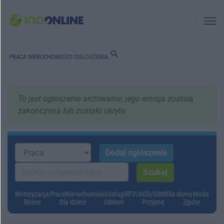
menu
search
PRACA
NIERUCHOMOŚCI
OGŁOSZENIA
To jest ogłoszenie archiwalne, jego emisja została
zakończona lub zostało ukryte.
Motoryzacja
Praca
Nieruchomości
Usługi
RTV/AGD/GSM
Dla domu
Moda
Różne
Dla dzieci
Oddam
Przyjmę
Zguby