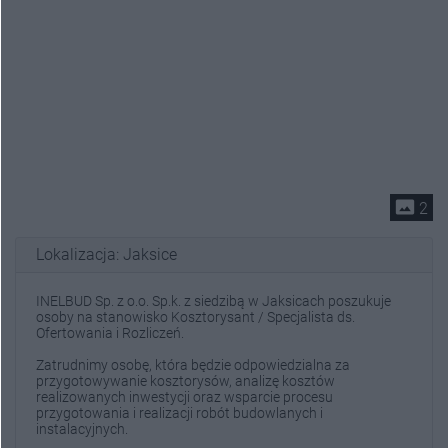
photo_size_select_actual
2
Lokalizacja: Jaksice
INELBUD Sp. z o.o. Sp.k. z siedzibą w Jaksicach poszukuje
osoby na stanowisko Kosztorysant / Specjalista ds.
Ofertowania i Rozliczeń.
Zatrudnimy osobę, która będzie odpowiedzialna za
przygotowywanie kosztorysów, analizę kosztów
realizowanych inwestycji oraz wsparcie procesu
przygotowania i realizacji robót budowlanych i
instalacyjnych.