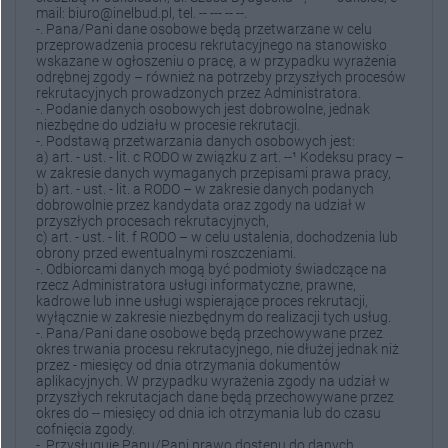
mail: biuro@inelbud.pl, tel. -- --- -- --.
-. Pana/Pani dane osobowe będą przetwarzane w celu
przeprowadzenia procesu rekrutacyjnego na stanowisko
wskazane w ogłoszeniu o pracę, a w przypadku wyrażenia
odrębnej zgody – również na potrzeby przyszłych procesów
rekrutacyjnych prowadzonych przez Administratora.
-. Podanie danych osobowych jest dobrowolne, jednak
niezbędne do udziału w procesie rekrutacji.
-. Podstawą przetwarzania danych osobowych jest:
a) art. - ust. - lit. c RODO w związku z art. --¹ Kodeksu pracy –
w zakresie danych wymaganych przepisami prawa pracy,
b) art. - ust. - lit. a RODO – w zakresie danych podanych
dobrowolnie przez kandydata oraz zgody na udział w
przyszłych procesach rekrutacyjnych,
c) art. - ust. - lit. f RODO – w celu ustalenia, dochodzenia lub
obrony przed ewentualnymi roszczeniami.
-. Odbiorcami danych mogą być podmioty świadczące na
rzecz Administratora usługi informatyczne, prawne,
kadrowe lub inne usługi wspierające proces rekrutacji,
wyłącznie w zakresie niezbędnym do realizacji tych usług.
-. Pana/Pani dane osobowe będą przechowywane przez
okres trwania procesu rekrutacyjnego, nie dłużej jednak niż
przez - miesięcy od dnia otrzymania dokumentów
aplikacyjnych. W przypadku wyrażenia zgody na udział w
przyszłych rekrutacjach dane będą przechowywane przez
okres do -- miesięcy od dnia ich otrzymania lub do czasu
cofnięcia zgody.
-. Przysługuje Panu/Pani prawo dostępu do danych