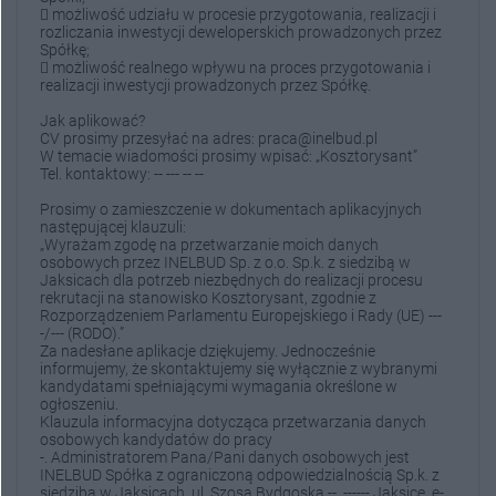
 możliwość udziału w procesie przygotowania, realizacji i
rozliczania inwestycji deweloperskich prowadzonych przez
Spółkę;
 możliwość realnego wpływu na proces przygotowania i
realizacji inwestycji prowadzonych przez Spółkę.
Jak aplikować?
CV prosimy przesyłać na adres: praca@inelbud.pl
W temacie wiadomości prosimy wpisać: „Kosztorysant”
Tel. kontaktowy: -- --- -- --
Prosimy o zamieszczenie w dokumentach aplikacyjnych
następującej klauzuli:
„Wyrażam zgodę na przetwarzanie moich danych
osobowych przez INELBUD Sp. z o.o. Sp.k. z siedzibą w
Jaksicach dla potrzeb niezbędnych do realizacji procesu
rekrutacji na stanowisko Kosztorysant, zgodnie z
Rozporządzeniem Parlamentu Europejskiego i Rady (UE) ---
-/--- (RODO).”
Za nadesłane aplikacje dziękujemy. Jednocześnie
informujemy, że skontaktujemy się wyłącznie z wybranymi
kandydatami spełniającymi wymagania określone w
ogłoszeniu.
Klauzula informacyjna dotycząca przetwarzania danych
osobowych kandydatów do pracy
-. Administratorem Pana/Pani danych osobowych jest
INELBUD Spółka z ograniczoną odpowiedzialnością Sp.k. z
siedzibą w Jaksicach, ul. Szosa Bydgoska --, ------ Jaksice, e-