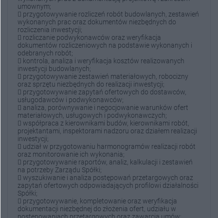
umownym;
 przygotowywanie rozliczeń robót budowlanych, zestawień
wykonanych prac oraz dokumentów niezbędnych do
rozliczenia inwestycji;
 rozliczanie podwykonawców oraz weryfikacja
dokumentów rozliczeniowych na podstawie wykonanych i
odebranych robót;
 kontrola, analiza i weryfikacja kosztów realizowanych
inwestycji budowlanych;
 przygotowywanie zestawień materiałowych, robocizny
oraz sprzętu niezbędnych do realizacji inwestycji;
 przygotowywanie zapytań ofertowych do dostawców,
usługodawców i podwykonawców;
 analiza, porównywanie i negocjowanie warunków ofert
materiałowych, usługowych i podwykonawczych;
 współpraca z kierownikami budów, kierownikami robót,
projektantami, inspektorami nadzoru oraz działem realizacji
inwestycji;
 udział w przygotowaniu harmonogramów realizacji robót
oraz monitorowanie ich wykonania;
 przygotowywanie raportów, analiz, kalkulacji i zestawień
na potrzeby Zarządu Spółki;
 wyszukiwanie i analiza postępowań przetargowych oraz
zapytań ofertowych odpowiadających profilowi działalności
Spółki;
 przygotowywanie, kompletowanie oraz weryfikacja
dokumentacji niezbędnej do złożenia ofert, udziału w
postępowaniach przetargowych oraz zawarcia umów;