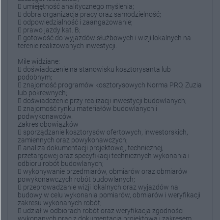
 umiejętność analitycznego myślenia;
 dobra organizacja pracy oraz samodzielność;
 odpowiedzialność i zaangażowanie;
 prawo jazdy kat. B;
 gotowość do wyjazdów służbowych i wizji lokalnych na
terenie realizowanych inwestycji.
Mile widziane:
 doświadczenie na stanowisku kosztorysanta lub
podobnym;
 znajomość programów kosztorysowych Norma PRO, Zuzia
lub pokrewnych;
 doświadczenie przy realizacji inwestycji budowlanych;
 znajomość rynku materiałów budowlanych i
podwykonawców.
Zakres obowiązków
 sporządzanie kosztorysów ofertowych, inwestorskich,
zamiennych oraz powykonawczych;
 analiza dokumentacji projektowej, technicznej,
przetargowej oraz specyfikacji technicznych wykonania i
odbioru robót budowlanych;
 wykonywanie przedmiarów, obmiarów oraz obmiarów
powykonawczych robót budowlanych;
 przeprowadzanie wizji lokalnych oraz wyjazdów na
budowy w celu wykonania pomiarów, obmiarów i weryfikacji
zakresu wykonanych robót;
 udział w odbiorach robót oraz weryfikacja zgodności
wykonanych prac z dokumentacją projektową i zakresem