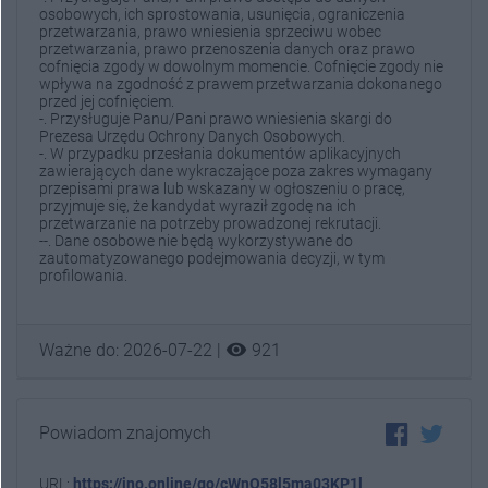
osobowych, ich sprostowania, usunięcia, ograniczenia
przetwarzania, prawo wniesienia sprzeciwu wobec
przetwarzania, prawo przenoszenia danych oraz prawo
cofnięcia zgody w dowolnym momencie. Cofnięcie zgody nie
wpływa na zgodność z prawem przetwarzania dokonanego
przed jej cofnięciem.
-. Przysługuje Panu/Pani prawo wniesienia skargi do
Prezesa Urzędu Ochrony Danych Osobowych.
-. W przypadku przesłania dokumentów aplikacyjnych
zawierających dane wykraczające poza zakres wymagany
przepisami prawa lub wskazany w ogłoszeniu o pracę,
przyjmuje się, że kandydat wyraził zgodę na ich
przetwarzanie na potrzeby prowadzonej rekrutacji.
--. Dane osobowe nie będą wykorzystywane do
zautomatyzowanego podejmowania decyzji, w tym
profilowania.
visibility
Ważne do: 2026-07-22 |
921
Powiadom znajomych
URL:
https://ino.online/go/cWnO58l5ma03KP1l