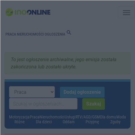
menu
search
PRACA
NIERUCHOMOŚCI
OGŁOSZENIA
To jest ogłoszenie archiwalne, jego emisja została
zakończona lub zostało ukryte.
Motoryzacja
Praca
Nieruchomości
Usługi
RTV/AGD/GSM
Dla domu
Moda
Różne
Dla dzieci
Oddam
Przyjmę
Zguby