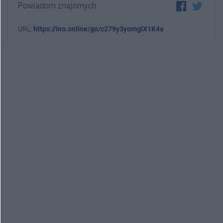
Powiadom znajomych
URL:
https://ino.online/go/c279y3yomglX1K4a