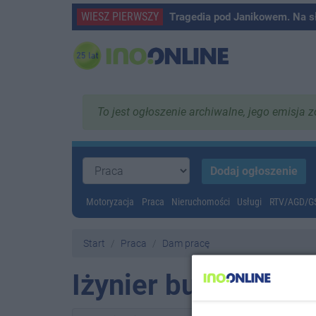
WIESZ PIERWSZY
Tragedia pod Janikowem. Na s
To jest ogłoszenie archiwalne, jego emisja 
Motoryzacja
Praca
Nieruchomości
Usługi
RTV/AGD/
Start
Praca
Dam pracę
Iżynier budowy / m