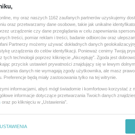
niku,
Powiadom znajomych
o.online, my oraz naszych 1162 zaufanych partnerów uzyskujemy dos
niu oraz przetwarzamy dane osobowe, takie jak unikalne identyfikat
URL:
https://ino.online/go/ceNOAGAb4vYXmy5r
przez urządzenie czy dane przeglądania w celu zapewniania sperson
ych treści, pomiar reklam i treści, badanie odbiorców oraz ulepszan
fani Partnerzy możemy używać dokładnych danych geolokalizacyjn
tykę urządzenia do celów identyfikacji. Ponieważ cenimy Twoją pry
z tych technologii poprzez kliknięcie „Akceptuję”. Zgoda jest dobro
ikając przycisk ustawień prywatności znajdujący się w lewym dolny
etwarzania danych nie wymagają zgody użytkownika, ale masz prawo 
. Preferencje będą miały zastosowania tylko na tej witrynie.
szymi informacjami, abyś mógł świadomie i komfortowo korzystać z
gółowe informacje dotyczące przetwarzania Twoich danych znajdzi
s
oraz po kliknięciu w „Ustawienia”.
USTAWIENIA