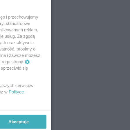
tęp i przechowujemy
ory, standardowe
alizowanych reklam,
ie usług. Za zgodą
ych oraz aktywnie
watność, prosimy o
wolna i zawsze możesz
m rogu strony
.
sprzeciwić się
 naszych serwisów
esz w
Polityce
Akceptuję