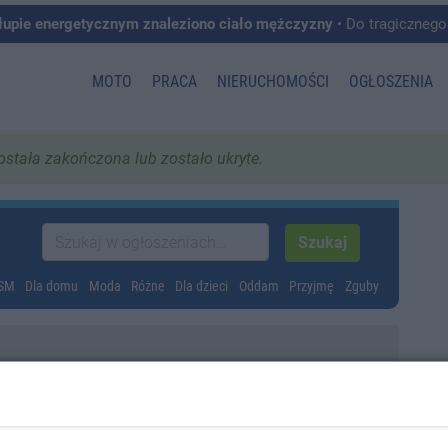
łupie energetycznym znaleziono ciało mężczyzny
• Do tragicznego zdarzenia doszło w 
MOTO
PRACA
NIERUCHOMOŚCI
OGŁOSZENIA
została zakończona lub zostało ukryte.
GSM
Dla domu
Moda
Różne
Dla dzieci
Oddam
Przyjmę
Zguby
ajster budowy