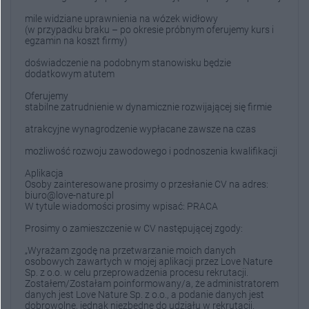
mile widziane uprawnienia na wózek widłowy
(w przypadku braku – po okresie próbnym oferujemy kurs i
egzamin na koszt firmy)
doświadczenie na podobnym stanowisku będzie
dodatkowym atutem
Oferujemy
stabilne zatrudnienie w dynamicznie rozwijającej się firmie
atrakcyjne wynagrodzenie wypłacane zawsze na czas
możliwość rozwoju zawodowego i podnoszenia kwalifikacji
Aplikacja
Osoby zainteresowane prosimy o przesłanie CV na adres:
biuro@love-nature.pl
W tytule wiadomości prosimy wpisać: PRACA
Prosimy o zamieszczenie w CV następującej zgody:
„Wyrażam zgodę na przetwarzanie moich danych
osobowych zawartych w mojej aplikacji przez Love Nature
Sp. z o.o. w celu przeprowadzenia procesu rekrutacji.
Zostałem/Zostałam poinformowany/a, że administratorem
danych jest Love Nature Sp. z o.o., a podanie danych jest
dobrowolne, jednak niezbędne do udziału w rekrutacji.