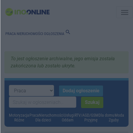
menu
search
PRACA
NIERUCHOMOŚCI
OGŁOSZENIA
To jest ogłoszenie archiwalne, jego emisja została
zakończona lub zostało ukryte.
Motoryzacja
Praca
Nieruchomości
Usługi
RTV/AGD/GSM
Dla domu
Moda
Różne
Dla dzieci
Oddam
Przyjmę
Zguby