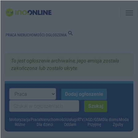
menu
search
PRACA
NIERUCHOMOŚCI
OGŁOSZENIA
To jest ogłoszenie archiwalne, jego emisja została
zakończona lub zostało ukryte.
Motoryzacja
Praca
Nieruchomości
Usługi
RTV/AGD/GSM
Dla domu
Moda
Różne
Dla dzieci
Oddam
Przyjmę
Zguby