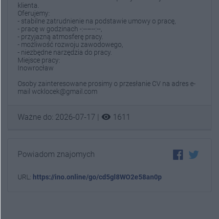
klienta.
Oferujemy:
- stabilne zatrudnienie na podstawie umowy o pracę,
- pracę w godzinach -:--–--:--,
- przyjazną atmosferę pracy.
- możliwość rozwoju zawodowego,
- niezbędne narzędzia do pracy.
Miejsce pracy:
Inowrocław
Osoby zainteresowane prosimy o przesłanie CV na adres e-
mail wcklocek@gmail.com
visibility
Ważne do: 2026-07-17 |
1611
Powiadom znajomych
URL:
https://ino.online/go/cd5gl8WO2e58an0p