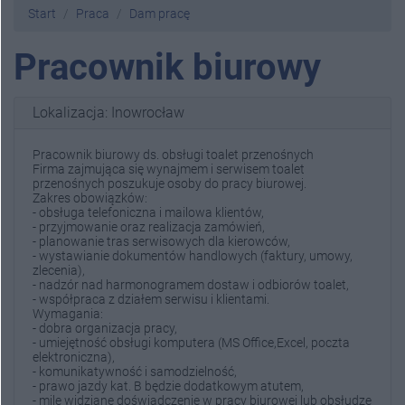
Start
Praca
Dam pracę
Pracownik biurowy
Lokalizacja: Inowrocław
Pracownik biurowy ds. obsługi toalet przenośnych
Firma zajmująca się wynajmem i serwisem toalet
przenośnych poszukuje osoby do pracy biurowej.
Zakres obowiązków:
- obsługa telefoniczna i mailowa klientów,
- przyjmowanie oraz realizacja zamówień,
- planowanie tras serwisowych dla kierowców,
- wystawianie dokumentów handlowych (faktury, umowy,
zlecenia),
- nadzór nad harmonogramem dostaw i odbiorów toalet,
- współpraca z działem serwisu i klientami.
Wymagania:
- dobra organizacja pracy,
- umiejętność obsługi komputera (MS Office,Excel, poczta
elektroniczna),
- komunikatywność i samodzielność,
- prawo jazdy kat. B będzie dodatkowym atutem,
- mile widziane doświadczenie w pracy biurowej lub obsłudze