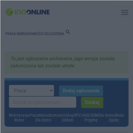
menu
search
PRACA
NIERUCHOMOŚCI
OGŁOSZENIA
To jest ogłoszenie archiwalne, jego emisja została
zakończona lub zostało ukryte.
Motoryzacja
Praca
Nieruchomości
Usługi
RTV/AGD/GSM
Dla domu
Moda
Różne
Dla dzieci
Oddam
Przyjmę
Zguby