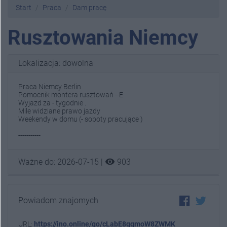
Start
Praca
Dam pracę
Rusztowania Niemcy
Lokalizacja: dowolna
Praca Niemcy Berlin
Pomocnik montera rusztowań --E
Wyjazd za - tygodnie .
Mile widziane prawo jazdy
Weekendy w domu (- soboty pracujące )
-----------
visibility
Ważne do: 2026-07-15 |
903
Powiadom znajomych
URL:
https://ino.online/go/cLabE8qqmoW8ZWMK