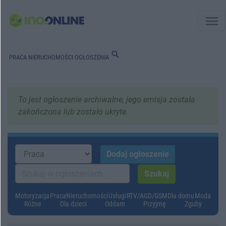
menu
search
PRACA
NIERUCHOMOŚCI
OGŁOSZENIA
To jest ogłoszenie archiwalne, jego emisja została
zakończona lub zostało ukryte.
Motoryzacja
Praca
Nieruchomości
Usługi
RTV/AGD/GSM
Dla domu
Moda
Różne
Dla dzieci
Oddam
Przyjmę
Zguby