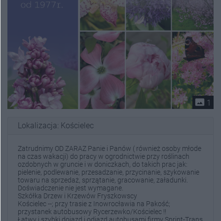
photo_size_select_actual
1
Lokalizacja: Kościelec
Zatrudnimy OD ZARAZ Panie i Panów ( również osoby młode
na czas wakacji) do pracy w ogrodnictwie przy roślinach
ozdobnych w gruncie i w doniczkach, do takich prac jak:
pielenie, podlewanie, przesadzanie, przycinanie, szykowanie
towaru na sprzedaż, sprzątanie, gracowanie, załadunki.
Doświadczenie nie jest wymagane.
Szkółka Drzew i Krzewów Fryszkowscy
Kościelec --; przy trasie z Inowrocławia na Pakość;
przystanek autobusowy Rycerzewko/Kościelec !!
Łatwy i szybki dojazd i odjazd autobusami firmy Sprint-Trans