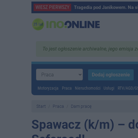
WIESZ PIERWSZY
Tragedia pod Janikowem. Na s
To jest ogłoszenie archiwalne, jego emisja 
Motoryzacja
Praca
Nieruchomości
Usługi
RTV/AGD/
Start
Praca
Dam pracę
Spawacz (k/m) – d