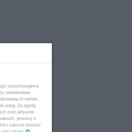
tęp i przechowujemy
ory, standardowe
alizowanych reklam,
ie usług. Za zgodą
ych oraz aktywnie
watność, prosimy o
wolna i zawsze możesz
m rogu strony
.