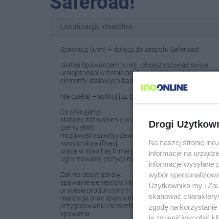
Saferoad!
Lokalizacja: dowolna
Spawacz (k/m) – dołącz do zespołu Saferoad!
Jesteś Spawaczem (k/m) i chcesz rozwijać swoje
umiejętności w firmie produkującej kompletne
elementy stalowych barier drogowych?
Nie czekaj – aplikuj już dziś!
Co oferujemy:
stabilne zatrudnienie w oparciu o umowę o pracę
Drogi Użytkow
(pełny etat)
możliwość rozwoju zawodowego i zdobywania
Na naszej stronie in
nowych kwalifikacji
pracę w stabilnej firmie produkcyjnej o
informacje na urządze
ugruntowanej pozycji na rynku
informacje wysyłane 
wybór spersonalizowan
Zakres obowiązków:
spawanie elementów i konstrukcji stalowych w
Użytkownika my i Zau
procesie produkcyjnym
skanować charakterys
realizacja prac spawalniczych metodą --- (MAG)
przygotowanie elementów konstrukcji do
zgodę na korzystanie 
spawania
ją zmienić/wycofać kl