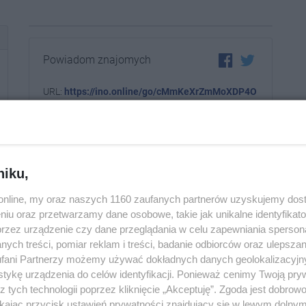
Powiadom znajomych
URL:
https://ino.online/go/cMmKeXrZmMoXDP4O
niku,
o.online, my oraz naszych 1160 zaufanych partnerów uzyskujemy dos
niu oraz przetwarzamy dane osobowe, takie jak unikalne identyfikat
przez urządzenie czy dane przeglądania w celu zapewniania sperson
ych treści, pomiar reklam i treści, badanie odbiorców oraz ulepszan
fani Partnerzy możemy używać dokładnych danych geolokalizacyjn
tykę urządzenia do celów identyfikacji. Ponieważ cenimy Twoją pry
z tych technologii poprzez kliknięcie „Akceptuję”. Zgoda jest dobro
ikając przycisk ustawień prywatności znajdujący się w lewym dolny