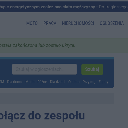
łupie energetycznym znaleziono ciało mężczyzny
• Do tragicznego zdarzenia doszło w 
MOTO
PRACA
NIERUCHOMOŚCI
OGŁOSZENIA
została zakończona lub zostało ukryte.
GSM
Dla domu
Moda
Różne
Dla dzieci
Oddam
Przyjmę
Zguby
ołącz do zespołu