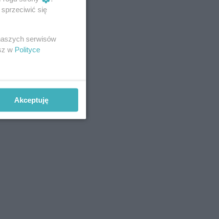
sprzeciwić się
 naszych serwisów
esz w
Polityce
Akceptuję