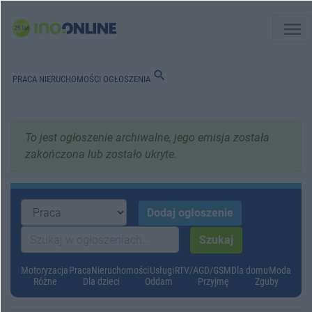
menu
search
PRACA
NIERUCHOMOŚCI
OGŁOSZENIA
To jest ogłoszenie archiwalne, jego emisja została
zakończona lub zostało ukryte.
Motoryzacja
Praca
Nieruchomości
Usługi
RTV/AGD/GSM
Dla domu
Moda
Różne
Dla dzieci
Oddam
Przyjmę
Zguby