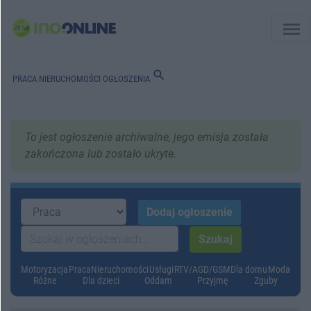
menu
search
PRACA
NIERUCHOMOŚCI
OGŁOSZENIA
To jest ogłoszenie archiwalne, jego emisja została
zakończona lub zostało ukryte.
Motoryzacja
Praca
Nieruchomości
Usługi
RTV/AGD/GSM
Dla domu
Moda
Różne
Dla dzieci
Oddam
Przyjmę
Zguby