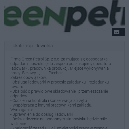
photo_size_select_actual
1
Lokalizacja: dowolna
Firmą Green Petrol Sp. z o.o. zajmująca się gospodarką
odpadami poszukuję do zespołu poszukujemy operatora
ładowarki, pracownika produkcji. Miejsce wykonywania
pracy: Bielawy --, ------ Piechcin
Zakres obowiązków:
- Obsługa ładowarki w procesie załadunku i rozładunku
towaru
- Dbałość o prawidłowe składowanie i przemieszczanie
odpadów
- Codzienna kontrola i konserwacja sprzętu
- Współpraca z innymi pracownikami zakładu.
Wymagania:
- Uprawnienia do obsługi ładowarki
- Doświadczenie na podobnym stanowisku będzie mile
widziane
- Znajomość zasad BHP i umiejętności pracy w zespole