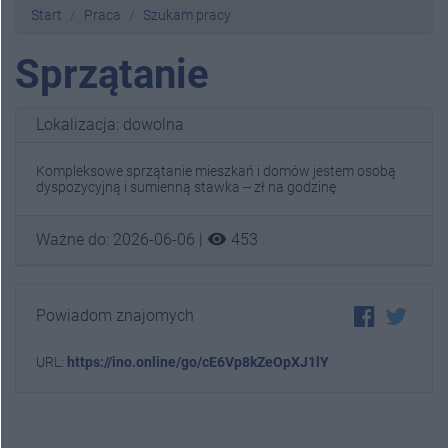
Start
Praca
Szukam pracy
Sprzątanie
Lokalizacja: dowolna
Kompleksowe sprzątanie mieszkań i domów jestem osobą
dyspozycyjną i sumienną stawka -- zł na godzinę
visibility
Ważne do: 2026-06-06 |
453
Powiadom znajomych
URL:
https://ino.online/go/cE6Vp8kZeOpXJ1lY