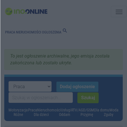
menu
search
PRACA
NIERUCHOMOŚCI
OGŁOSZENIA
To jest ogłoszenie archiwalne, jego emisja została
zakończona lub zostało ukryte.
Motoryzacja
Praca
Nieruchomości
Usługi
RTV/AGD/GSM
Dla domu
Moda
Różne
Dla dzieci
Oddam
Przyjmę
Zguby