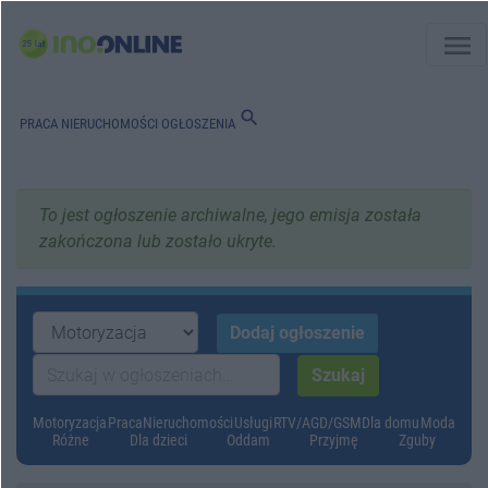
menu
search
PRACA
NIERUCHOMOŚCI
OGŁOSZENIA
To jest ogłoszenie archiwalne, jego emisja została
zakończona lub zostało ukryte.
Motoryzacja
Praca
Nieruchomości
Usługi
RTV/AGD/GSM
Dla domu
Moda
Różne
Dla dzieci
Oddam
Przyjmę
Zguby