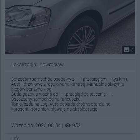
photo_size_select_actual
4
Lokalizacja: Inowrocław
Sprzedam samochód osobowy z ---- i przebiegiem --- tys km r.
Auto - drzwiowe z regulowaną kanapą .Manualna skrzynia
biegów benzyna /lpg
Butla gazowa ważna do ---- ,przegląd do stycznia ----.
Oszczędny samochód na łańcuszku.
Tania jazda na Lpg. Auto posiada drobne otarcia na
karoserii, które nie wpływają na eksploatacje
visibility
Ważne do: 2026-08-04 |
952
Info