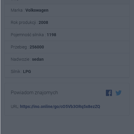
Marka :
Volkswagen
Rok produkcji :
2008
Pojemność silnika :
1198
Przebieg :
256000
Nadwozie :
sedan
Silnik :
LPG
Powiadom znajomych
URL:
https://ino.online/go/cO5Vb3ORq5x8ezZQ