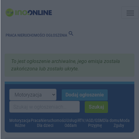
menu
search
PRACA
NIERUCHOMOŚCI
OGŁOSZENIA
To jest ogłoszenie archiwalne, jego emisja została
zakończona lub zostało ukryte.
Motoryzacja
Praca
Nieruchomości
Usługi
RTV/AGD/GSM
Dla domu
Moda
Różne
Dla dzieci
Oddam
Przyjmę
Zguby