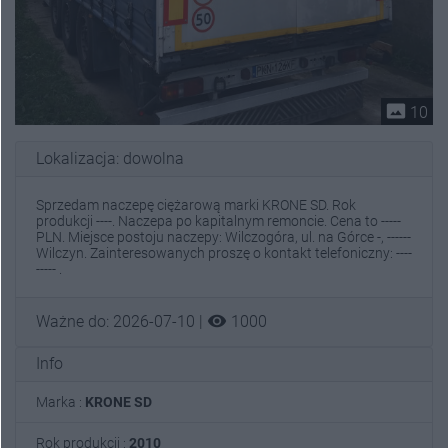
photo_size_select_actual
10
Lokalizacja: dowolna
Sprzedam naczepę ciężarową marki KRONE SD. Rok
produkcji ----. Naczepa po kapitalnym remoncie. Cena to -----
PLN. Miejsce postoju naczepy: Wilczogóra, ul. na Górce -, ------
Wilczyn. Zainteresowanych proszę o kontakt telefoniczny: ----
----- .
visibility
Ważne do: 2026-07-10 |
1000
Info
Marka :
KRONE SD
Rok produkcji :
2010