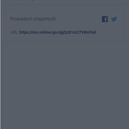
Powiadom znajomych
URL:
https://ino.online/go/cjgQz81m27V8nO6d