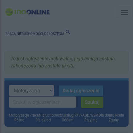
menu
search
PRACA
NIERUCHOMOŚCI
OGŁOSZENIA
To jest ogłoszenie archiwalne, jego emisja została
zakończona lub zostało ukryte.
Motoryzacja
Praca
Nieruchomości
Usługi
RTV/AGD/GSM
Dla domu
Moda
Różne
Dla dzieci
Oddam
Przyjmę
Zguby