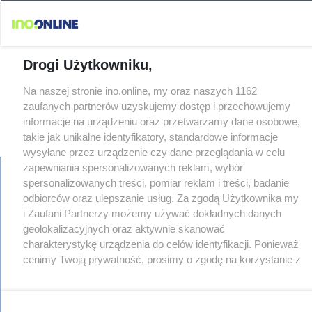
Drogi Użytkowniku,
Na naszej stronie ino.online, my oraz naszych 1162
zaufanych partnerów uzyskujemy dostęp i przechowujemy
informacje na urządzeniu oraz przetwarzamy dane osobowe,
takie jak unikalne identyfikatory, standardowe informacje
wysyłane przez urządzenie czy dane przeglądania w celu
zapewniania spersonalizowanych reklam, wybór
spersonalizowanych treści, pomiar reklam i treści, badanie
odbiorców oraz ulepszanie usług. Za zgodą Użytkownika my
regulamin
i Zaufani Partnerzy możemy używać dokładnych danych
reklama
geolokalizacyjnych oraz aktywnie skanować
redakcja
charakterystykę urządzenia do celów identyfikacji. Ponieważ
pliki cookies
cenimy Twoją prywatność, prosimy o zgodę na korzystanie z
prywatność
tych technologii poprzez kliknięcie „Akceptuję”. Zgoda jest
reklamacje
dobrowolna i zawsze możesz ją zmienić/wycofać klikając
gowork.pl
przycisk ustawień prywatności znajdujący się w lewym
oferty pracy