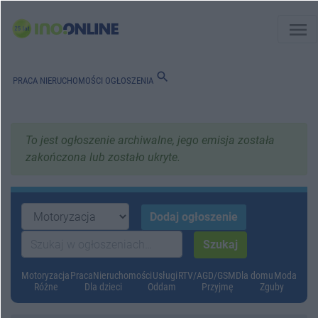
menu
search
PRACA
NIERUCHOMOŚCI
OGŁOSZENIA
To jest ogłoszenie archiwalne, jego emisja została
zakończona lub zostało ukryte.
Motoryzacja
Praca
Nieruchomości
Usługi
RTV/AGD/GSM
Dla domu
Moda
Różne
Dla dzieci
Oddam
Przyjmę
Zguby