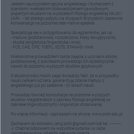
Jestem nauczycielem języka angielskiego i tłumaczem z
szerokim i wieloletnim doświadczeniem zawodowym,
popartym studiami na wydziałach filologii angielskiej NKJO i
UMK. -- lat stałego pobytu na Wyspach Brytyjskich zapewnia
konwersacje na poziomie near-native speaker.
Specjalizuję się w przygotowaniu do egzaminów, jak np.:
- matura (podstawowa, rozszerzona, klasy dwujęzyczne),
- studia (anglistyka/lingwistyka i inne),
- FCE, CAE, CPE, TOEFL, IELTS, STANAG i inne.
Wielokrotnie prowadziłem także zajęcia z uczniami szkoły
podstawowej, z sukcesami prowadząc ich dydaktycznie
nawet do poziomu wyższych studiów językowych.
O skuteczności moich zajęć świadczy fakt, że w przypadku
nauki całkiem od zera, gwarantuję zdanie matury z
angielskiego już po zaledwie - (!!) latach nauki.
Prowadzę również konsultacje na poziomie wyższych
studiów magisterskich z zakresu filologii angielskiej (w
zakresie lingwistycznym) i lingwistyki stosowanej.
Po więcej informacji - zapraszam na stronę: www.piotr.edu.pl
Zachęcam do kontaktu (ang.piotr@gmail.com lub tel. ----------
-). Chętnie odpowiem na wszystkie pytania i w razie
zainteresowania ustalimy pierwsze zajęcia.