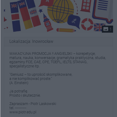
photo_size_select_actual
1
Lokalizacja: Inowrocław
WAKACYJNA PROMOCJA !! ANGIELSKI – korepetycje,
matura, nauka, konwersacje, gramatyka praktyczna, studia,
egzaminy FCE, CAE, CPE, TOEFL, IELTS, STANAG,
specjalistyczne itp.
"Geniusz – to uprościć skomplikowane,
a nie komplikować proste."
(A. Einstein)
Ja potrafię.
Prosto i skutecznie.
Zapraszam - Piotr Laskowski
tel. -----------
www.piotr.edu.pl